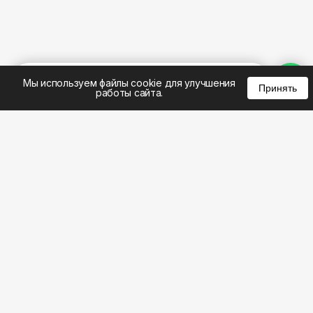
%
0
0
0
Мы используем файлы cookie для улучшения
Принять
работы сайта.
8 (495) 185-02-02
8 (800) 301-22-62
WhatsApp: 8 (999) 833-22-62
info@aeros.su
Политика конфиденциальности