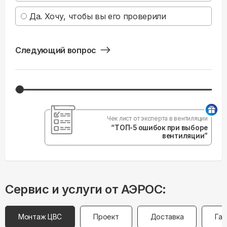
Да. Хочу, чтобы вы его проверили
Следующий вопрос
Чек лист от эксперта в вентиляции
“ТОП-5 ошибок при выборе
вентиляции”
Сервис и услуги от АЭРОС:
Монтаж ЦВС
Проект
Доставка
Гар