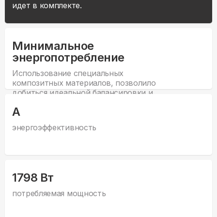
идет в комплекте.
Минимальное
энергопотребление
Использование специальных
композитных материалов, позволило
добиться идеальной балансировки и
минимального веса лопастей, что
А
дает низкие характеристики
электрозатрат.
энергоэффективность
1798 Вт
потребляемая мощность