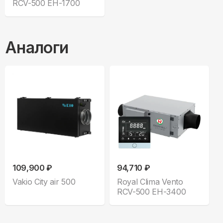
RCV-500 EH-1700
Аналоги
109,900 ₽
94,710 ₽
Vakio City air 500
Royal Clima Vento
RCV-500 EH-3400