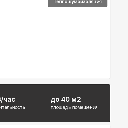
Теплошумоизоляция
3/час
до 40 м2
ительность
площадь помещения