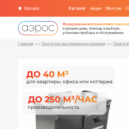
Москва
Каталог
Акции
Монтаж
О
в наличии
в наличии
в наличии
в наличии
Федеральный магазин климатической
хорошие цены, помощь в выборе,
установка прибора и обслуживание.
Главная
Приточно-вытяжная вентиляция
Приточн