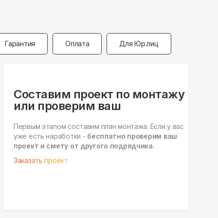
Гарантия
Оплата
Для Юр.лиц
Составим проект по монтажу
или проверим ваш
Д
р
Первым этапом составим план монтажа. Если у вас
у
уже есть наработки -
бесплатно проверим ваш
а
проект и смету от другого подрядчика.
У
Заказать проект