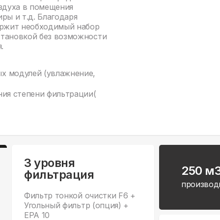
оздуха в помещения
ры и т.д. Благодаря
держит необходимый набор
становкой без возможности
.
х модулей (увлажнение,
ния степени фильтрации(
3 уровня
250 м
фильтрация
производ
Фильтр тонкой очистки F6 +
Угольный фильтр (опция) +
EPA 10