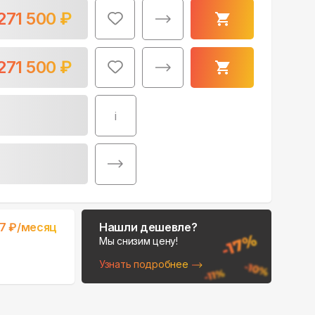
271 500
₽
271 500
₽
i
Поможем выбрать
место для монтажа:
В Telegram
В WhatsApp
17
₽/месяц
Нашли дешевле?
Мы снизим цену!
Узнать подробнее