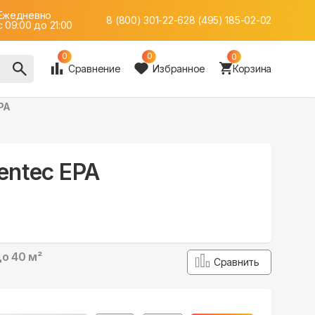
Ежедневно
8 (800) 301-22-62
8 (495) 185-02-02
c 09:00 до 21:00
0
0
0
Сравнение
Избранное
Корзина
EPA
Zentec EPA
о 40 м²
Сравнить