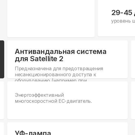
29-45
уровень 
Антивандальная система
для Satellite 2
Предназначена для предотвращения
несанкционированного доступа к
оборудованию (например при
монтаже на 1м этаже).
Энергоэффективный
многоскоростной EC-двигатель.
УФ-лампа