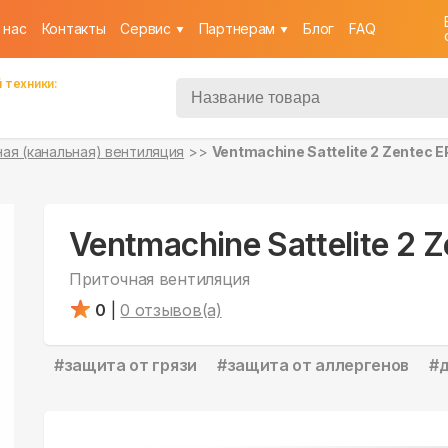
 нас
Контакты
Cервис
Партнерам
Блог
FAQ
 техники:
ая (канальная) вентиляция
Ventmachine Sattelite 2 Zentec 
Ventmachine Sattelite 2 
Приточная вентиляция
0
|
0
отзывов(а)
#
защита от грязи
#
защита от аллергенов
#
д