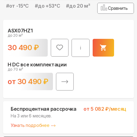
#
от -15°С
#
до +53°С
#
до 20 м²
Сравнить
ASX07HZ1
до 20 м²
30 490
₽
i
H DC все комплектации
до 70 м²
от
30 490
₽
Беспроцентная рассрочка
от
5 082
₽/месяц
На 3 или 6 месяцев.
Узнать подробнее