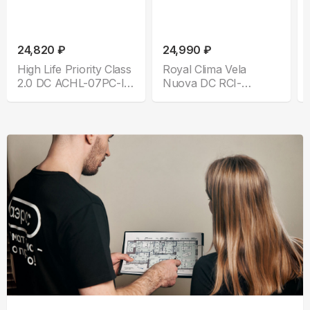
24,820 ₽
24,990 ₽
High Life Priority Class
Royal Clima Vela
2.0 DC ACHL-07PС-I-
Nuova DC RCI-
CHDV03S
VNE28HN