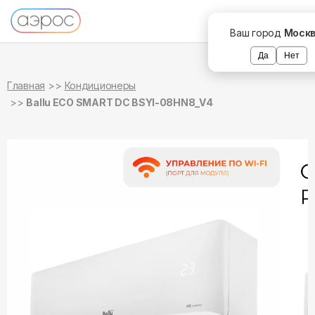
в наличии
в наличии
Ваш город
Моск
Да
Нет
Главная
Кондиционеры
Ballu ECO SMART DC BSYI-08HN8_V4