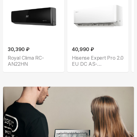
30,390 ₽
40,990 ₽
Royal Clima RC-
Hisense Expert Pro 2.0
AN22HN
EU DC AS-
10UW4RLCHC00