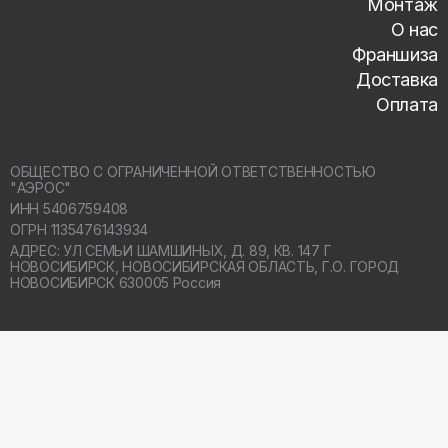
Монтаж
О нас
Франшиза
Доставка
Оплата
ОБЩЕСТВО С ОГРАНИЧЕННОЙ ОТВЕТСТВЕННОСТЬЮ
"АЭРОС"
ИНН 5406759408
ОГРН 1135476143934
АДРЕС: УЛ СЕМЬИ ШАМШИНЫХ, Д. 89, КВ. 147 Г
НОВОСИБИРСК,
НОВОСИБИРСКАЯ ОБЛАСТЬ, Г.О. ГОРОД
НОВОСИБИРСК 630005 Россия