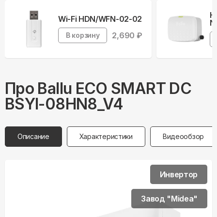
Н
Wi-Fi HDN/WFN-02-02
N
2,690
₽
В корзину
Про
Ballu
ECO SMART DC
BSYI-08HN8_V4
Описание
Характеристики
Видеообзор
Инвертор
Завод "Midea"