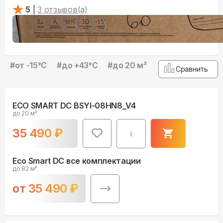
5
|
3
отзывов(а)
#
от -15°С
#
до +43°С
#
до 20 м²
Сравнить
ECO SMART DC BSYI-08HN8_V4
до 20 м²
35 490
₽
i
Eco Smart DC все комплектации
до 82 м²
от
35 490
₽