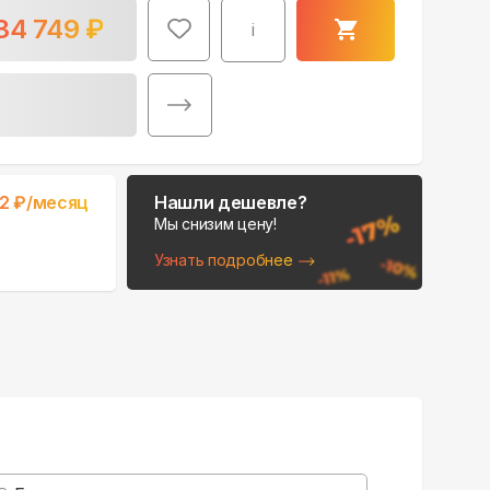
34 749
₽
i
Поможем выбрать
2
₽/месяц
Нашли дешевле?
место для монтажа:
Мы снизим цену!
В Telegram
Узнать подробнее
В WhatsApp