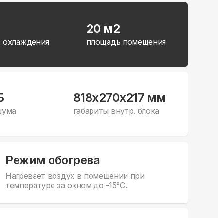
20 м2
 охлаждения
площадь помещения
Б
818x270x217 мм
шума
габариты внутр. блока
Режим обогрева
Нагревает воздух в помещении при
температуре за окном до -15°С.