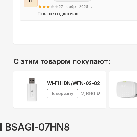
П
★
★
★
★
★
27 ноября 2025 г.
Пока не подключал.
С этим товаром покупают:
Wi-Fi HDN/WFN-02-02
2,690
₽
В корзину
V4 BSAGI-07HN8