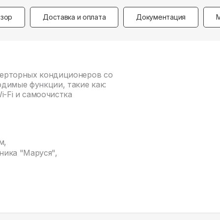
зор
Доставка и оплата
Документация
нверторных кондиционеров со
димые функции, такие как:
i-Fi и самоочистка
м,
ника "Маруся",