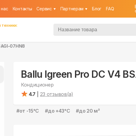
 нас
Контакты
Cервис
Партнерам
Блог
FAQ
 техники:
BSAGI-07HN8
Ballu Igreen Pro DC V4 
Кондиционер
4.7
|
23
отзывов(а)
#
от -15°С
#
до +43°С
#
до 20 м²