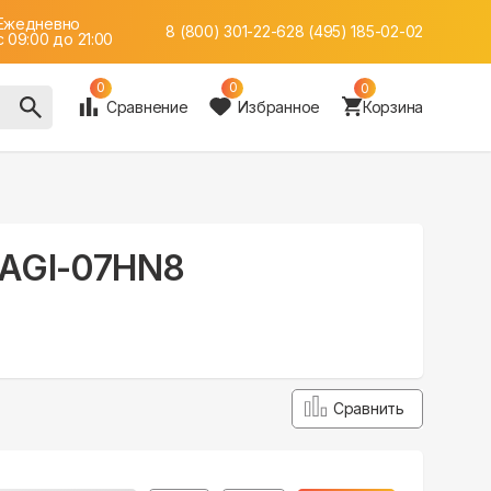
Ежедневно
8 (800) 301-22-62
8 (495) 185-02-02
c 09:00 до 21:00
0
0
0
Сравнение
Избранное
Корзина
BSAGI-07HN8
Сравнить