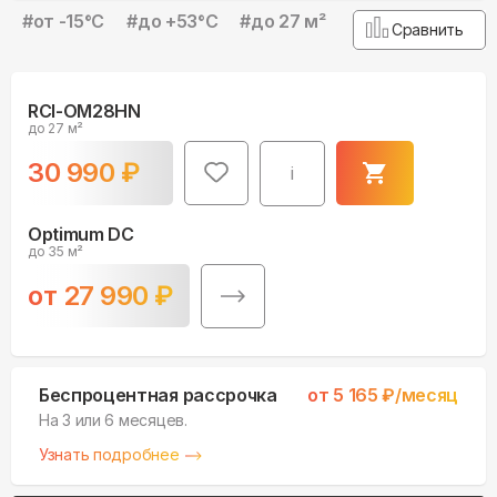
#
от -15°С
#
до +53°С
#
до 27 м²
Сравнить
RCI-OM28HN
до 27 м²
30 990
₽
i
Optimum DC
до 35 м²
от
27 990
₽
Беспроцентная рассрочка
от
5 165
₽/месяц
На 3 или 6 месяцев.
Узнать подробнее