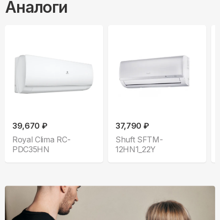
Аналоги
39,670 ₽
37,790 ₽
Royal Clima RC-
Shuft SFTM-
PDC35HN
12HN1_22Y