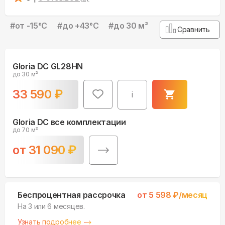
#
от -15°С
#
до +43°С
#
до 30 м²
Сравнить
Gloria DC GL28HN
до 30 м²
33 590
₽
i
Gloria DC все комплектации
до 70 м²
от
31 090
₽
Беспроцентная рассрочка
от
5 598
₽/месяц
На 3 или 6 месяцев.
Узнать подробнее