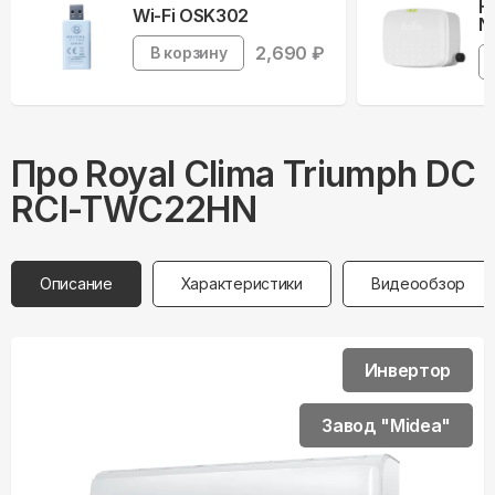
Н
Wi-Fi OSK302
N
2,690
₽
В корзину
Про
Royal Clima
Triumph DC
RCI-TWC22HN
Описание
Характеристики
Видеообзор
Инвертор
Завод "Midea"