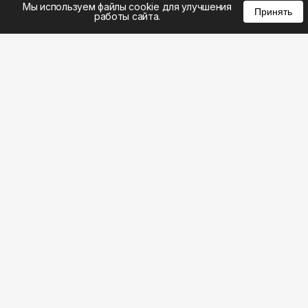
Мы используем файлы cookie для улучшения
Принять
работы сайта.
8 (495) 185-02-02
8 (800) 301-22-62
WhatsApp: 8 (999) 833-22-62
info@aeros.su
Политика конфиденциальности
1-й Волоколамский проезд, 10с16 метро
Панфиловская
Честные обзоры на климатическую технику:
Наш ВК видео