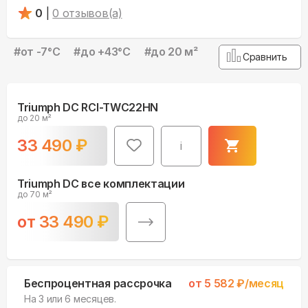
0
|
0
отзывов(а)
#
от -7°С
#
до +43°С
#
до 20 м²
Сравнить
Triumph DC RCI-TWC22HN
до 20 м²
33 490
₽
i
Triumph DC все комплектации
до 70 м²
от
33 490
₽
Беспроцентная рассрочка
от
5 582
₽/месяц
На 3 или 6 месяцев.