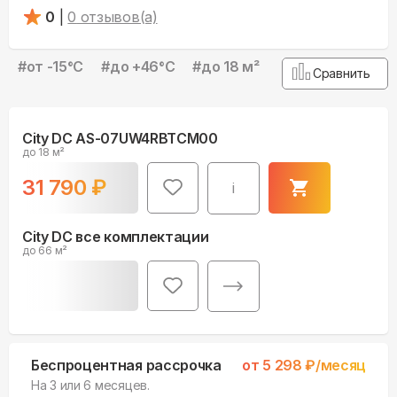
0
|
0
отзывов(а)
#
от -15°С
#
до +46°С
#
до 18 м²
Сравнить
City DC AS-07UW4RBTCM00
до 18 м²
31 790
₽
i
City DC все комплектации
до 66 м²
Беспроцентная рассрочка
от
5 298
₽/месяц
На 3 или 6 месяцев.