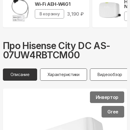
На
Wi-Fi AEH-W4G1
Ne
3,190
₽
В корзину
Про
Hisense
City DC AS-
07UW4RBTCM00
Описание
Характеристики
Видеообзор
Инвертор
Gree