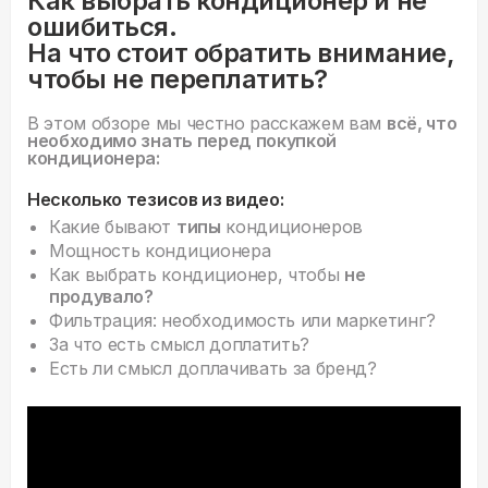
Как выбрать кондиционер и не
ошибиться.
На что стоит обратить внимание,
чтобы не переплатить?
В этом обзоре мы честно расскажем вам
всё, что
необходимо знать перед покупкой
кондиционера:
Несколько тезисов из видео:
Какие бывают
типы
кондиционеров
Мощность кондиционера
Как выбрать кондиционер, чтобы
не
продувало?
Фильтрация: необходимость или маркетинг?
За что есть смысл доплатить?
Есть ли смысл доплачивать за бренд?