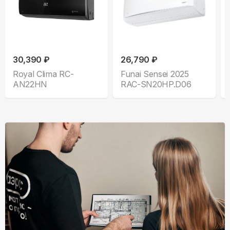
30,390 ₽
26,790 ₽
Royal Clima RC-
Funai Sensei 2025
AN22HN
RAC-SN20HP.D06