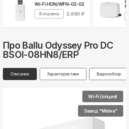
Н
Wi-Fi HDN/WFN-02-02
N
2,690
₽
В корзину
Про
Ballu
Odyssey Pro DC
BSOI-08HN8/ERP
Описание
Характеристики
Видеообзор
Wi-Fi (опция)
Завод "Midea"