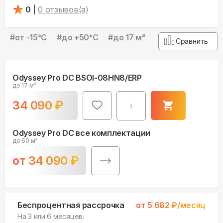
0
|
0
отзывов(а)
#
от -15°С
#
до +50°С
#
до 17 м²
Сравнить
Odyssey Pro DC BSOI-08HN8/ERP
до 17 м²
34 090
₽
i
Odyssey Pro DC все комплектации
до 60 м²
от
34 090
₽
Беспроцентная рассрочка
от
5 682
₽/месяц
На 3 или 6 месяцев.