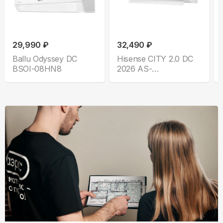
29,990 ₽
32,490 ₽
Ballu Odyssey DC
Hisense CITY 2.0 DC
BSOI-08HN8
2026 AS-
07UW4RYRKA01