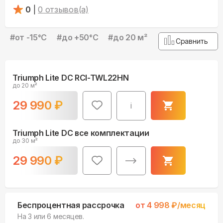
0
|
0
отзывов(а)
#
от -15°С
#
до +50°С
#
до 20 м²
Сравнить
Triumph Lite DC RCI-TWL22HN
до 20 м²
29 990
₽
i
Triumph Lite DC все комплектации
до 30 м²
29 990
₽
Беспроцентная рассрочка
от
4 998
₽/месяц
На 3 или 6 месяцев.