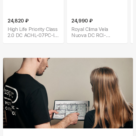
24,820 ₽
24,990 ₽
High Life Priority Class
Royal Clima Vela
2.0 DC ACHL-07PС-I-
Nuova DC RCI-
CHDV03S
VNE28HN