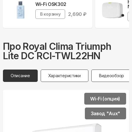
Н
Wi-Fi OSK302
N
2,690
₽
В корзину
Про
Royal Clima
Triumph
Lite DC RCI-TWL22HN
Описание
Характеристики
Видеообзор
Wi-Fi (опция)
Завод "Aux"