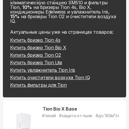
климатическую станцию SM510 и фильтры
Tion,
10%
на бризеры Tion 4s, Bio X,
кондиционеры Edelweiss и увлажнитель Iris,
15%
на бризеры Tion O2 и очистители воздуха
IQ.
Актуальные цены уже на
страницах товаров:
Купить
бризер Tion 4s
Купить
бризер Tion Bio X
Купить
бризер Tion O2
Купить
бризер Tion Lite
Купить
увлажнитель Tion Iris
Купить
очистители воздуха Tion IQ
Купить
фильтры для Tion
Tion Bio X Base
#
тихий
#
защита от пыли
#
до 160м³/ч