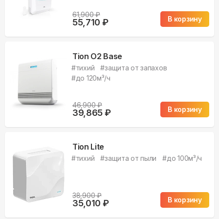
61,900
₽
В корзину
55,710
₽
Tion O2 Base
#
тихий
#
защита от запахов
#
до 120м³/ч
46,900
₽
В корзину
39,865
₽
Tion Lite
#
тихий
#
защита от пыли
#
до 100м³/ч
38,900
₽
В корзину
35,010
₽