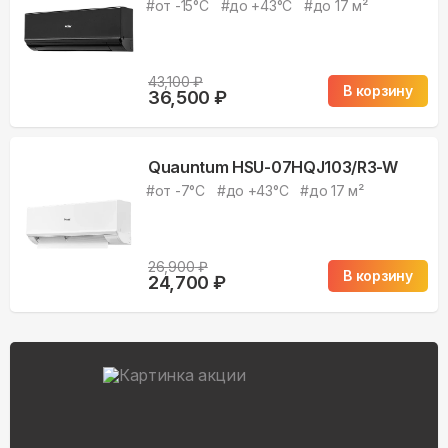
#
от -15°С
#
до +43°С
#
до 17 м²
43,100
₽
В корзину
36,500
₽
Quauntum HSU-07HQJ103/R3-W
#
от -7°С
#
до +43°С
#
до 17 м²
26,900
₽
В корзину
24,700
₽