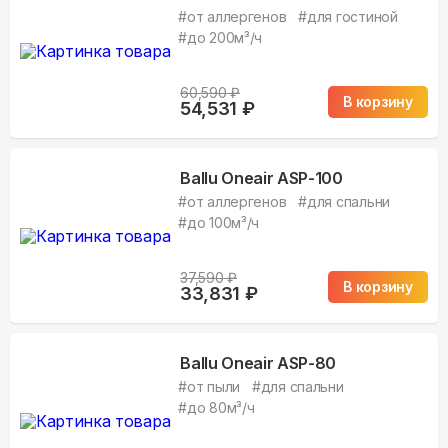
#
от аллергенов
#
для гостиной
#
до 200м³/ч
60,590
₽
В корзину
54,531
₽
Ballu Oneair ASP-100
#
от аллергенов
#
для спальни
#
до 100м³/ч
37,590
₽
В корзину
33,831
₽
Ballu Oneair ASP-80
#
от пыли
#
для спальни
#
до 80м³/ч