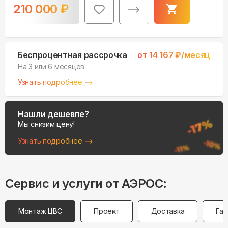
210 000
₽
Беспроцентная рассрочка
от
14 167
₽/месяц
На 3 или 6 месяцев.
Узнать подробнее
Нашли дешевле?
Мы снизим цену!
Узнать подробнее
Сервис и услуги от АЭРОС:
Монтаж ЦВС
Проект
Доставка
Гар