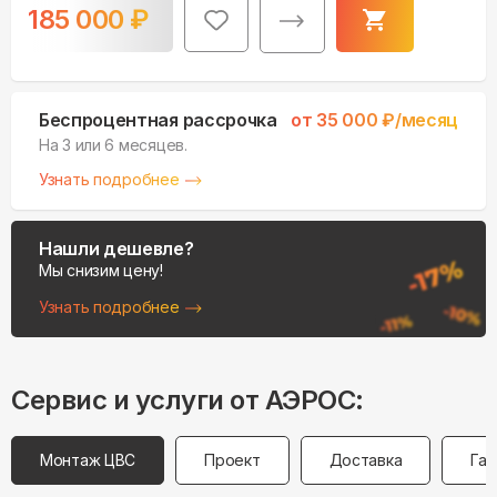
185 000
₽
Беспроцентная рассрочка
от
35 000
₽/месяц
На 3 или 6 месяцев.
Узнать подробнее
Нашли дешевле?
Мы снизим цену!
Узнать подробнее
Сервис и услуги от АЭРОС:
Монтаж ЦВС
Проект
Доставка
Гар