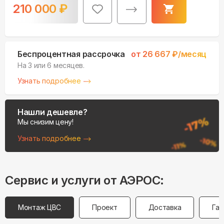
210 000
₽
Беспроцентная рассрочка
от
26 667
₽/месяц
На 3 или 6 месяцев.
Узнать подробнее
Нашли дешевле?
Мы снизим цену!
Узнать подробнее
Сервис и услуги от АЭРОС:
Монтаж ЦВС
Проект
Доставка
Гар