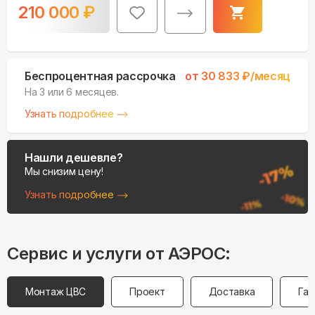
210 000
₽
Беспроцентная рассрочка
от
30 833
₽/месяц
На 3 или 6 месяцев.
Узнать подробнее
Нашли дешевле?
Мы снизим цену!
Узнать подробнее
Сервис и услуги от АЭРОС:
Монтаж ЦВС
Проект
Доставка
Гар