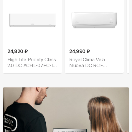
24,820 ₽
24,990 ₽
High Life Priority Class
Royal Clima Vela
2.0 DC ACHL-07PС-I-
Nuova DC RCI-
CHDV03S
VNE28HN