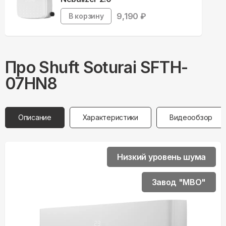
9,190
₽
В корзину
Про
Shuft
Soturai SFTH-
07HN8
Описание
Характеристики
Видеообзор
Низкий уровень шума
Завод "MBO"