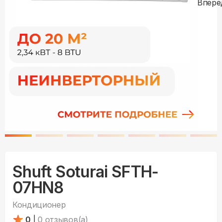
Shuft Soturai SFTH-
07HN8
Кондиционер
0
|
0
отзывов(а)