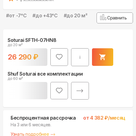
#
от -7°С
#
до +43°С
#
до 20 м²
Сравнить
Soturai SFTH-07HN8
до 20 м²
26 290
₽
i
Shuf Soturai все комплектации
до 60 м²
Беспроцентная рассрочка
от
4 382
₽/месяц
На 3 или 6 месяцев.
Узнать подробнее