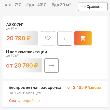
#
от -7°С
#
до +43°С
#
до 20 м²
Сравнить
ASX07H1
до 20 м²
20 790
₽
i
H все комплектации
до 70 м²
от
20 790
₽
Беспроцентная рассрочка
от
3 465
₽/месяц
На 3 или 6 месяцев.
Узнать подробнее