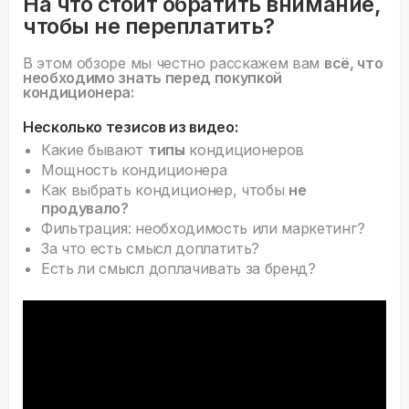
На что стоит обратить внимание,
чтобы не переплатить?
В этом обзоре мы честно расскажем вам
всё, что
необходимо знать перед покупкой
кондиционера:
Несколько тезисов из видео:
Какие бывают
типы
кондиционеров
Мощность кондиционера
Как выбрать кондиционер, чтобы
не
продувало?
Фильтрация: необходимость или маркетинг?
За что есть смысл доплатить?
Есть ли смысл доплачивать за бренд?