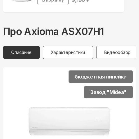
9,190
₽
Про
Axioma
ASX07H1
Описание
Характеристики
Видеообзор
бюджетная линейка
Завод "Midea"