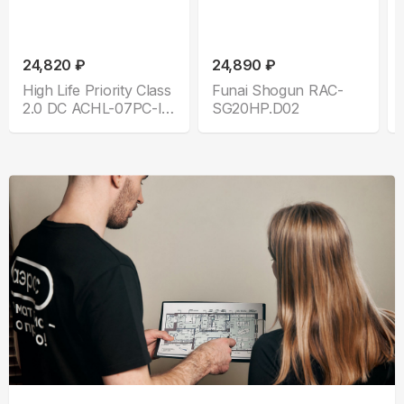
24,820 ₽
24,890 ₽
High Life Priority Class
Funai Shogun RAC-
2.0 DC ACHL-07PС-I-
SG20HP.D02
CHDV03S