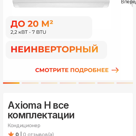
Axioma H все
комплектации
Кондиционер
0
|
0
отзывов(а)