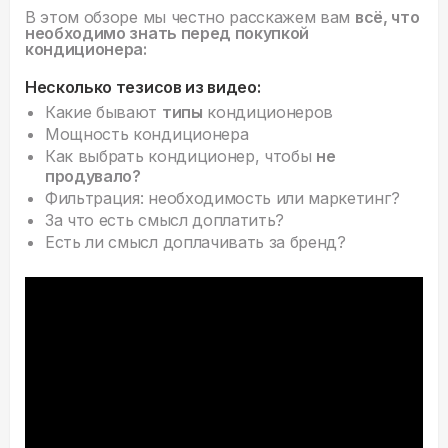
В этом обзоре мы честно расскажем вам
всё, что
необходимо знать перед покупкой
кондиционера:
Несколько тезисов из видео:
Какие бывают
типы
кондиционеров
Мощность кондиционера
Как выбрать кондиционер, чтобы
не
продувало?
Фильтрация: необходимость или маркетинг?
За что есть смысл доплатить?
Есть ли смысл доплачивать за бренд?