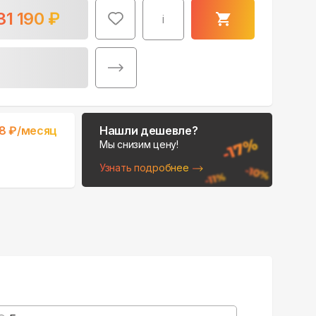
31 190
₽
i
Поможем выбрать
98
₽/месяц
Нашли дешевле?
место для монтажа:
Мы снизим цену!
В Telegram
Узнать подробнее
В WhatsApp