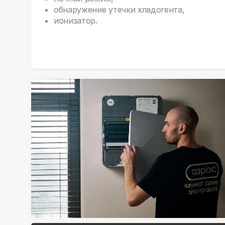
обнаружение утечки хладогента,
ионизатор.