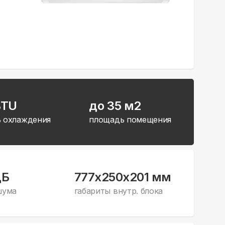
BTU
до 35 м2
 охлаждения
площадь помещения
дБ
777x250x201 мм
шума
габариты внутр. блока