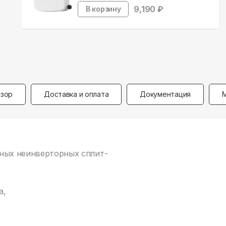
9,190
₽
В корзину
зор
Доставка и оплата
Документация
тных неинверторных сплит-
а,