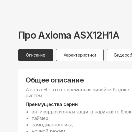
Про
Axioma
ASX12H1A
Описание
Характеристики
Видеооб
Общее описание
Axioma H - это современная линейка бюдже
систем.
Преимущества серии:
антикоррозионная защита наружного блок
таймер,
самодиагностика,
ночной режим,