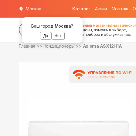
Москва
Каталог
Акции
Монтаж
О
в наличии
в наличии
Федеральный магазин климатической
Ваш город
Москва
?
хорошие цены, помощь в выборе,
установка прибора и обслуживание.
Да
Нет
Главная
Кондиционеры
Axioma ASX12H1A