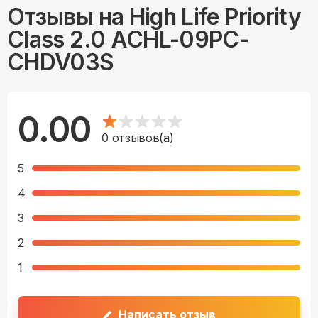
Отзывы на
High Life Priority
Class 2.0 ACHL-09PC-
CHDV03S
0.00
0
отзывов(а)
5
4
3
2
1
Написать отзыв