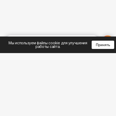
%
0
0
0
Мы используем файлы cookie для улучшения
Принять
работы сайта.
8 (495) 185-02-02
8 (800) 301-22-62
WhatsApp: 8 (999) 833-22-62
info@aeros.su