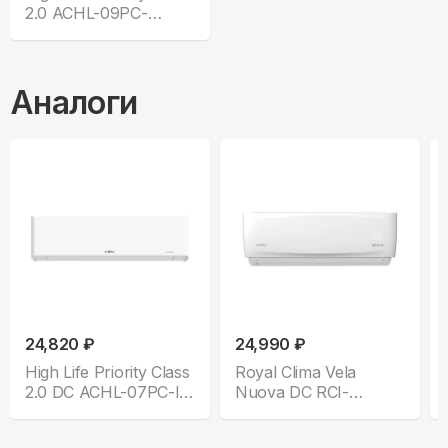
2.0 ACHL-09PC-
CHDV03S
Аналоги
24,820 ₽
24,990 ₽
High Life Priority Class
Royal Clima Vela
2.0 DC ACHL-07PС-I-
Nuova DC RCI-
CHDV03S
VNE28HN