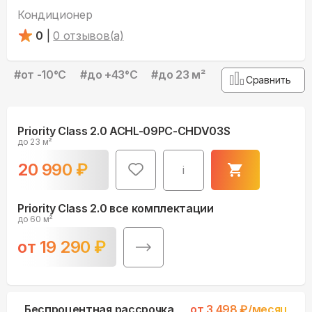
Кондиционер
0
|
0
отзывов(а)
#
от -10°С
#
до +43°С
#
до 23 м²
Сравнить
Priority Class 2.0 ACHL-09PC-CHDV03S
до 23 м²
20 990
₽
i
Priority Class 2.0 все комплектации
до 60 м²
от
19 290
₽
Беспроцентная рассрочка
от
3 498
₽/месяц