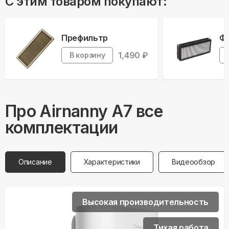
С этим товаром покупают:
Префильтр
Фи
1,490
₽
В корзину
Про
Airnanny
A7 все
комплектации
Описание
Характеристики
Видеообзор
Высокая производительность
Тихая работа