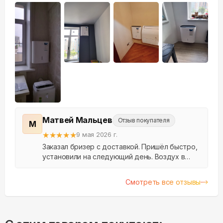
+
13
Матвей Мальцев
Отзыв покупателя
М
★
★
★
★
★
9 мая 2026 г.
Заказал бризер с доставкой. Пришёл быстро,
установили на следующий день. Воздух в
квартире стал заметно свежее, пыли меньше.
Спасибо.
Смотреть все отзывы