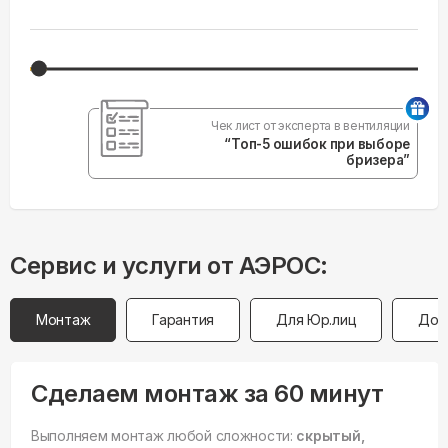
Чек лист от эксперта в вентиляции
“Топ-5 ошибок при выборе
бризера”
Сервис и услуги от АЭРОС:
Монтаж
Гарантия
Для Юр.лиц
Дос
Сделаем монтаж за 60 минут
Выполняем монтаж любой сложности:
скрытый,