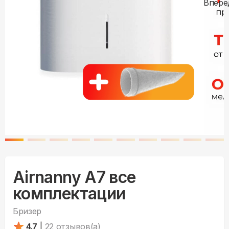
Airnanny A7 все
комплектации
Бризер
4.7
|
22
отзывов(а)