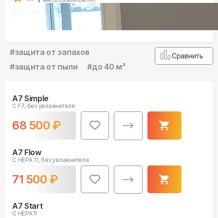
#
защита от запахов
Сравнить
#
защита от пыли
#
до 40 м²
A7 Simple
С F7, без увлажнителя
68 500
₽
A7 Flow
С HEPA 11, без увлажнителя
71 500
₽
A7 Start
С HEPA11