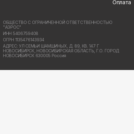
Оплата
ОБЩЕСТВО С ОГРАНИЧЕННОЙ ОТВЕТСТВЕННОСТЬЮ
"АЭРОС"
ИНН 5406759408
ОГРН 1135476143934
АДРЕС: УЛ СЕМЬИ ШАМШИНЫХ, Д. 89, КВ. 147 Г
НОВОСИБИРСК,
НОВОСИБИРСКАЯ ОБЛАСТЬ, Г.О. ГОРОД
НОВОСИБИРСК 630005 Россия