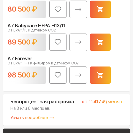
80 500
₽
A7 Babycare HEPA H13/11
С HEPA11/13 и датчиком CO2
89 500
₽
A7 Forever
С HEPA11, ФТК фильтром и датчиком CO2
98 500
₽
Беспроцентная рассрочка
от
11 417
₽/месяц
На 3 или 6 месяцев.
Узнать подробнее