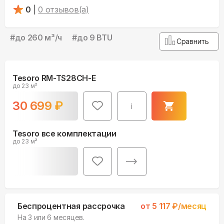
0
|
0
отзывов(а)
#
до 260 м³/ч
#
до 9 BTU
Сравнить
Tesoro RM-TS28CH-E
до 23 м²
30 699
₽
i
Tesoro все комплектации
до 23 м²
Беспроцентная рассрочка
от
5 117
₽/месяц
На 3 или 6 месяцев.