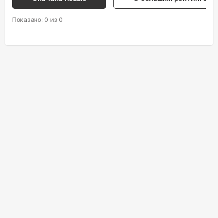
Показано:
0
из
0