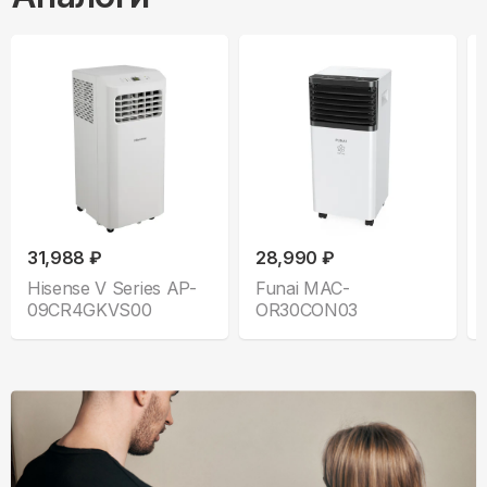
31,988 ₽
28,990 ₽
Hisense V Series AP-
Funai MAC-
09CR4GKVS00
OR30CON03