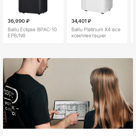
36,990 ₽
34,401 ₽
Ballu Eclipse BPAC-10
Ballu Platinum X4 все
EPB/N6
комплектации