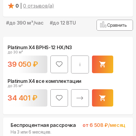
0
|
0
отзывов(а)
#
до 390 м³/чаc
#
до 12 BTU
Сравнить
Platinum X4 BPHS-12 HX/N3
до 30 м²
39 050
₽
i
Platinum X4 все комплектации
до 35 м²
34 401
₽
Беспроцентная рассрочка
от
6 508
₽/месяц
На 3 или 6 месяцев.