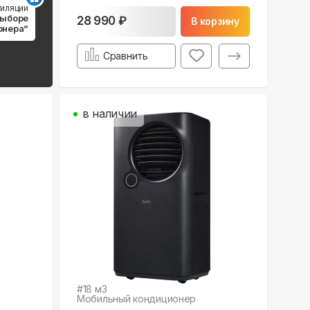
тиляции
выборе
28 990 ₽
В корзину
онера”
Сравнить
в наличии
#
18
м3
Мобильный кондиционер