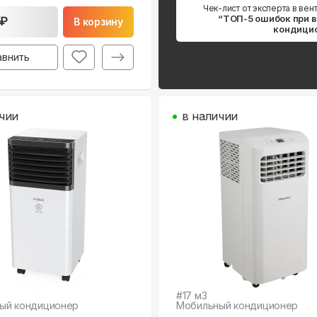
Чек-лист от эксперта в вен
“ТОП-5 ошибок при 
 ₽
В корзину
кондици
авнить
чии
в наличии
#
17
м3
ый кондиционер
Мобильный кондиционер