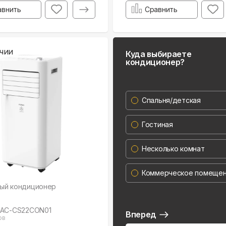
авнить
Сравнить
чии
Куда выбираете
кондиционер?
Спальня/детская
Гостиная
Несколько комнат
Коммерческое помеще
ый кондиционер
MAC-CS22CON01
Вперед
ов