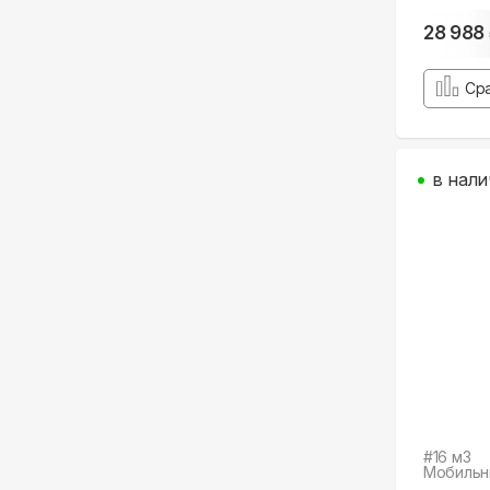
28 988
Ср
в нали
#
16
м3
Мобильн