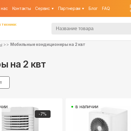
 нас
Контакты
Cервис
Партнерам
Блог
FAQ
 техники:
ы
Мобильные кондиционеры на 2 квт
 на 2 квт
Вт
чии
в наличии
-
7
%