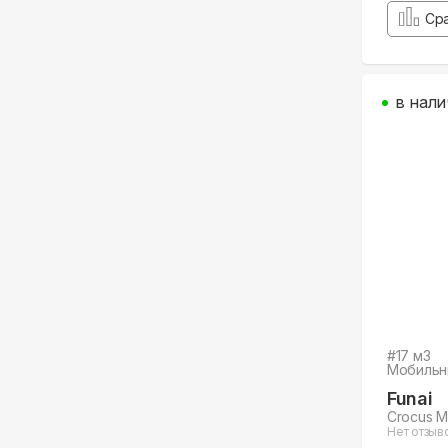
Ср
в нали
#
17
м3
Мобильн
Funai
Crocus 
Нет отзыв