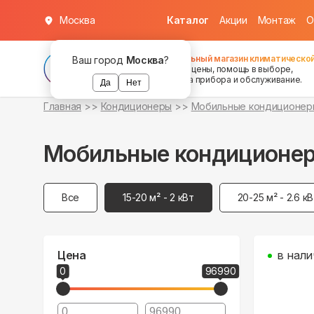
Москва
Каталог
Акции
Монтаж
О
Федеральный магазин климатической
Ваш город
Москва
?
хорошие цены, помощь в выборе,
установка прибора и обслуживание.
Да
Нет
Главная
Кондиционеры
Мобильные кондиционер
Мобильные кондиционеры
Все
15-20 м² - 2 кВт
20-25 м² - 2.6 к
Цена
в нали
0
96990