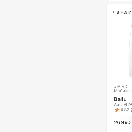
в нали
#
18
м3
Мобильн
Ballu
Aura BPA
★
★
4.83
|
26 990