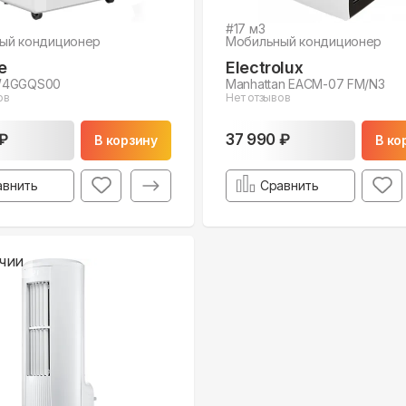
#
17
м3
ый кондиционер
Мобильный кондиционер
e
Electrolux
W4GGQS00
Manhattan EACM-07 FM/N3
ов
Нет отзывов
₽
37 990 ₽
В корзину
В ко
авнить
Сравнить
чии