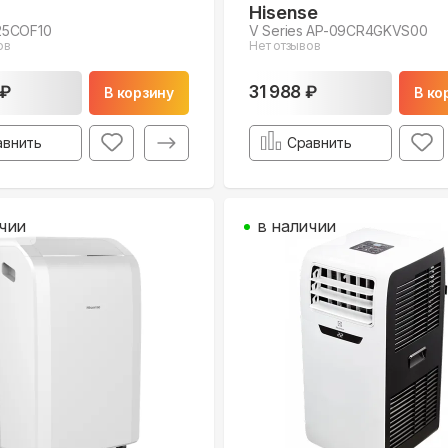
Hisense
5COF10
V Series AP-09CR4GKVS00
ов
Нет отзывов
 ₽
31 988 ₽
В корзину
В ко
авнить
Сравнить
чии
в наличии