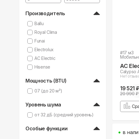
Производитель
Ballu
Royal Clima
Funai
Electrolux
#
17
м3
Мобильн
AC Electric
AC Elec
Hisense
Calypso 
Нет отзыв
Мощность (BTU)
19 521 
07 (до 20 м²)
20 990
₽
Уровень шума
Ср
от 32 дБ (средний уровень)
Особые функции
в нали