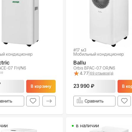
#
17
м3
ый кондиционер
Мобильный кондиционер
tric
Ballu
ACE-07 FH/N6
Orbis BPAC-07 OR/N6
★
★
ов
4.77
|
69
отзывов(а)
₽
23 990 ₽
В корзину
В ко
авнить
Сравнить
чии
в наличии