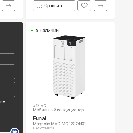
Сравнить
в наличии
ние
#
17
м3
Мобильный кондиционер
Funai
Magnolia MAC-MG22CON01
Нет отзывов