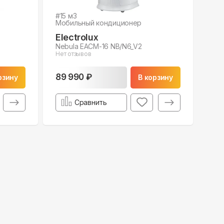
#
15
м3
Мобильный кондиционер
Electrolux
Nebula EACM-16 NB/N6_V2
Нет отзывов
89 990 ₽
рзину
В корзину
Сравнить