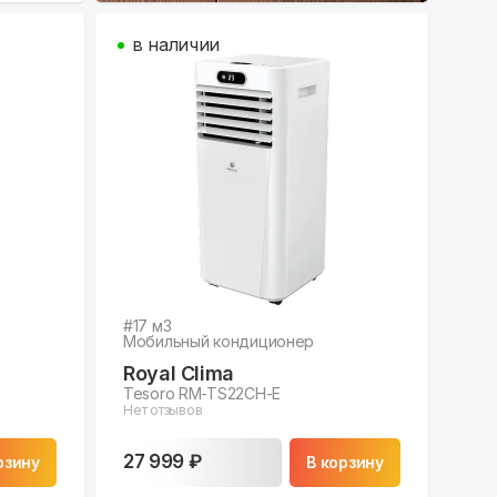
в наличии
#
17
м3
Мобильный кондиционер
Royal Clima
Tesoro RM-TS22CH-E
Нет отзывов
27 999 ₽
рзину
В корзину