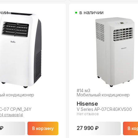
чии
в наличии
#
14
м3
ый кондиционер
Мобильный кондиционер
Hisense
C-07 CP/N1_24Y
V Series AP-07CR4GKVS00
Нет отзывов
24
отзывов(а)
 ₽
27 990 ₽
В корзину
В ко