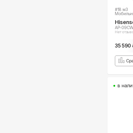
#
18
м3
Мобильн
Hisens
AP-09C
Нет отзыв
35 590 
Ср
в нали