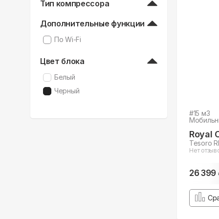
Тип компрессора
Дополнительные функции
По Wi-Fi
Цвет блока
Белый
Черный
#
15
м3
Мобильн
Royal 
Tesoro 
Нет отзыв
26 399
Ср