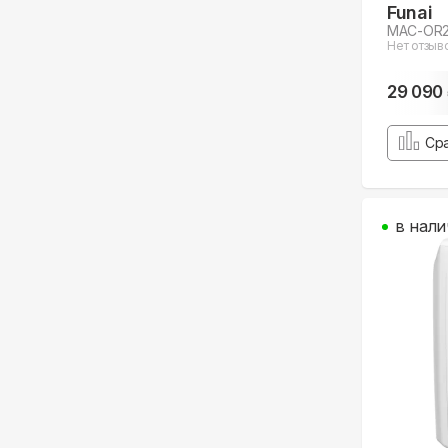
Funai
MAC-OR2
Нет отзыв
29 090
Ср
в нали