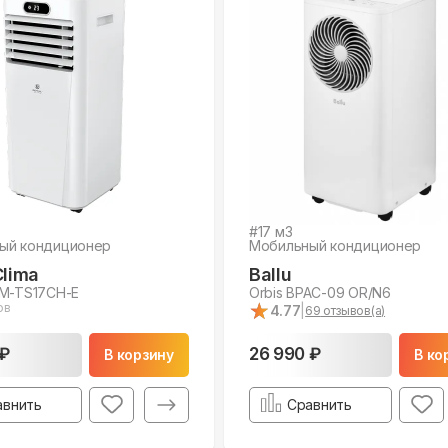
#
17
м3
ый кондиционер
Мобильный кондиционер
Clima
Ballu
RM-TS17CH-E
Orbis BPAC-09 OR/N6
★
★
ов
4.77
|
69
отзывов(а)
 ₽
26 990 ₽
В корзину
В ко
авнить
Сравнить