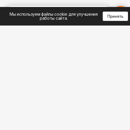
%
0
0
0
Мы используем файлы cookie для улучшения
Принять
работы сайта.
8 (495) 185-02-02
8 (800) 301-22-62
WhatsApp: 8 (999) 833-22-62
info@aeros.su
Политика конфиденциальности
1-й Волоколамский проезд, 10с16 метро
Панфиловская