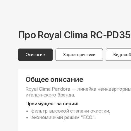
Про
Royal Clima
RC-PD3
Описание
Характеристики
Видеооб
Общее описание
Royal Clima Pandora — линейка неинверторны
итальянского бренда.
Преимущества серии:
фильтр высокой степени очистки,
экономичный режим "ECO".