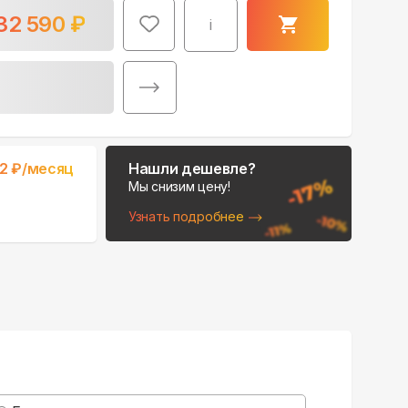
32 590
₽
i
Поможем выбрать
32
₽/месяц
Нашли дешевле?
место для монтажа:
Мы снизим цену!
В Telegram
Узнать подробнее
В WhatsApp