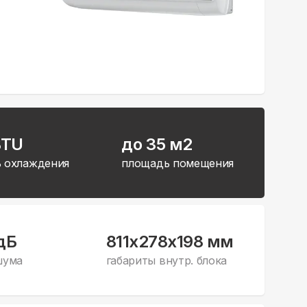
BTU
до 35 м2
 охлаждения
площадь помещения
дБ
811x278x198 мм
шума
габариты внутр. блока