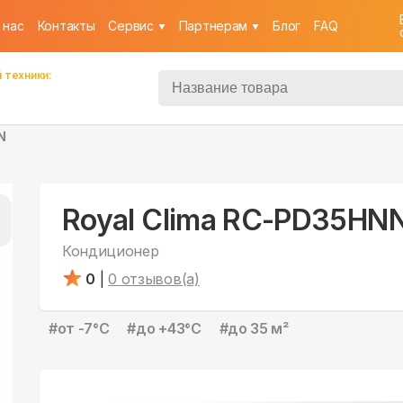
 нас
Контакты
Cервис
Партнерам
Блог
FAQ
 техники:
N
Royal Clima RC-PD35HN
Кондиционер
0
|
0
отзывов(а)
#
от -7°С
#
до +43°С
#
до 35 м²