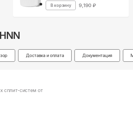
9,190
₽
В корзину
5HNN
зор
Доставка и оплата
Документация
х сплит-систем от