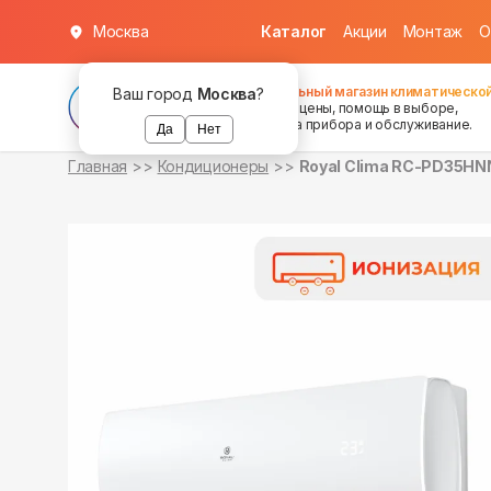
Москва
Каталог
Акции
Монтаж
О
в наличии
в наличии
Федеральный магазин климатической
Ваш город
Москва
?
хорошие цены, помощь в выборе,
установка прибора и обслуживание.
Да
Нет
Главная
Кондиционеры
Royal Clima RC-PD35HN