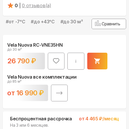
0
|
0
отзывов(а)
#
от -7°С
#
до +43°С
#
до 30 м²
Сравнить
Vela Nuova RC-VNE35HN
до 30 м²
26 790
₽
i
Vela Nuova все комплектации
до 85 м²
от
16 990
₽
Беспроцентная рассрочка
от
4 465
₽/месяц
На 3 или 6 месяцев.