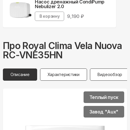
Насос дренажный CondiPump
Nebulizer 2.0
9,190
₽
В корзину
Про
Royal Clima
Vela Nuova
RC-VNE35HN
Описание
Характеристики
Видеообзор
Теплый пуск
Завод "Aux"