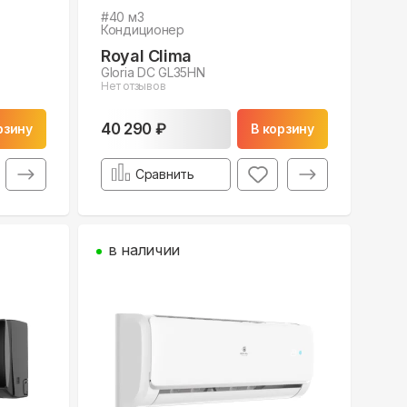
#
40
м3
Кондиционер
Royal Clima
Gloria DC GL35HN
Нет отзывов
40 290 ₽
рзину
В корзину
Сравнить
в наличии