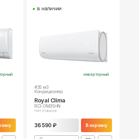
в наличии
торный
инверторный
#
35
м3
Кондиционер
Royal Clima
RCI-OM35HN
Нет отзывов
36 590 ₽
рзину
В корзину