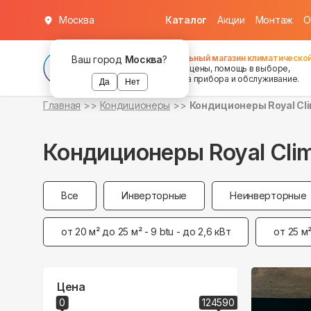
Москва
Каталог
Акции
Монтаж
О
Федеральный магазин климатической
Ваш город
Москва
?
хорошие цены, помощь в выборе,
установка прибора и обслуживание.
Да
Нет
Главная
Кондиционеры
Кондиционеры Royal Cl
Кондиционеры Royal Cli
Все
Инверторные
Неинверторные
от 20 м² до 25 м² - 9 btu - до 2,6 кВт
от 25 м²
Цена
0
124590