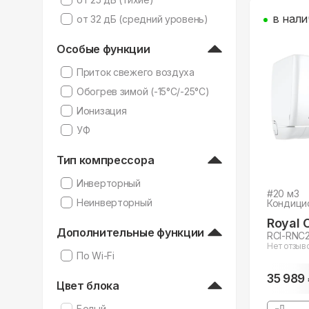
в нали
от 32 дБ (средний уровень)
Особые функции
Приток свежего воздуха
Обогрев зимой (-15°C/-25°C)
Ионизация
УФ
Тип компрессора
Инверторный
#
20
м3
Неинверторный
Кондици
Royal 
Дополнительные функции
RCI-RNC
Нет отзыв
По Wi-Fi
35 989
Цвет блока
Белый