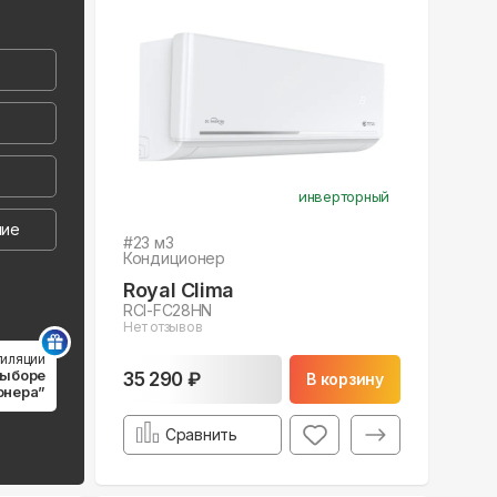
инверторный
ние
#
23
м3
Кондиционер
Royal Clima
RCI-FC28HN
Нет отзывов
тиляции
выборе
35 290 ₽
В корзину
онера”
Сравнить