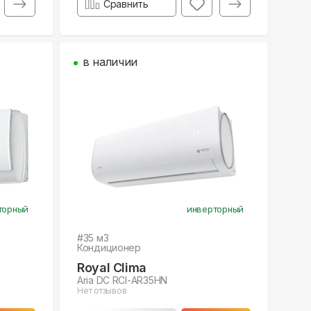
Сравнить
в наличии
торный
инверторный
#
35
м3
Кондиционер
Royal Clima
Aria DC RCI-AR35HN
Нет отзывов