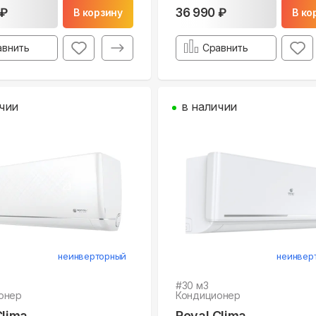
 ₽
36 990 ₽
В корзину
В ко
авнить
Сравнить
чии
в наличии
неинверторный
неинвер
#
30
м3
онер
Кондиционер
Clima
Royal Clima