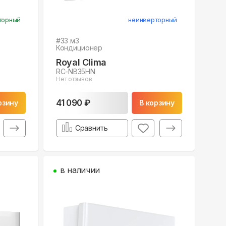
торный
неинверторный
#
33
м3
Кондиционер
Royal Clima
RC-NB35HN
Нет отзывов
41 090 ₽
рзину
В корзину
Сравнить
в наличии