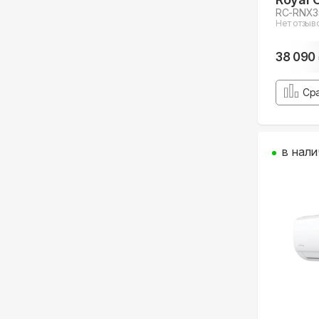
RC-RNX
Нет отзыв
38 090
Ср
в нали