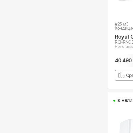
#
25
м3
Кондици
Royal 
RCI-RNC
Нет отзыв
40 490
Ср
в нали