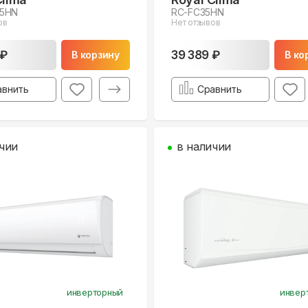
35HN
RC-FC35HN
ов
Нет отзывов
 ₽
39 389 ₽
В корзину
В ко
авнить
Сравнить
чии
в наличии
инверторный
инвер