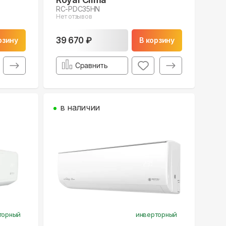
RC-PDC35HN
Нет отзывов
39 670 ₽
рзину
В корзину
Сравнить
в наличии
торный
инверторный