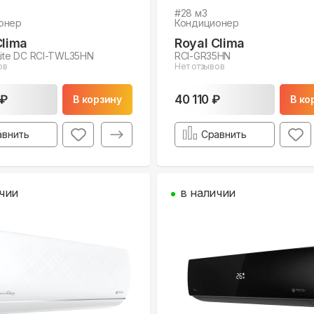
#
28
м3
онер
Кондиционер
Clima
Royal Clima
Lite DC RCI-TWL35HN
RCI-GR35HN
ов
Нет отзывов
 ₽
40 110 ₽
В корзину
В ко
авнить
Сравнить
чии
в наличии