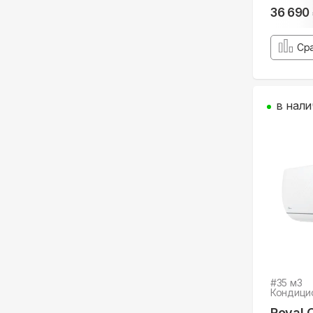
36 690
Ср
в нали
#
35
м3
Кондици
Royal 