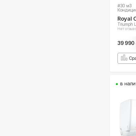
#
30
м3
Кондици
Royal 
Triumph 
Нет отзыв
39 990
Ср
в нали