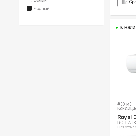
Ср
Черный
в нали
#
30
м3
Кондици
Royal 
RC-TWL
Нет отзыв