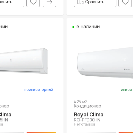
авнить
Сравнить
чии
в наличии
неинверторный
инвер
#
25
м3
онер
Кондиционер
Clima
Royal Clima
35HN
RCI-PFD30HN
ов
Нет отзывов