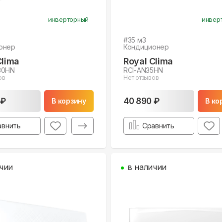
инверторный
инвер
#
35
м3
онер
Кондиционер
Clima
Royal Clima
30HN
RCI-AN35HN
ов
Нет отзывов
 ₽
40 890 ₽
В корзину
В ко
авнить
Сравнить
чии
в наличии