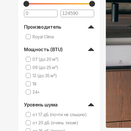
Производитель
Royal Clima
Мощность (BTU)
07 (до 20 м²)
09 (до 25 м²)
12 (до 35 м²)
18
24+
Уровень шума
от 17 дБ (почти не слышно)
от 20 дБ (очень тихие)
от 25 дБ (тихие)