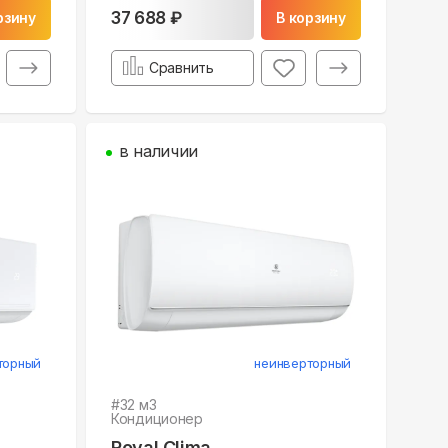
37 688 ₽
рзину
В корзину
Сравнить
в наличии
торный
неинверторный
#
32
м3
Кондиционер
Royal Clima