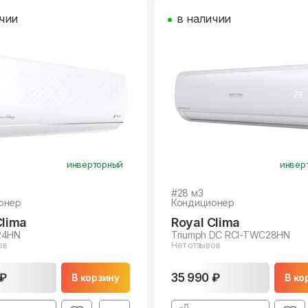
чии
в наличии
инверторный
инвер
#
28
м3
онер
Кондиционер
Clima
Royal Clima
24HN
Triumph DC RCI-TWC28HN
ов
Нет отзывов
 ₽
35 990 ₽
В корзину
В ко