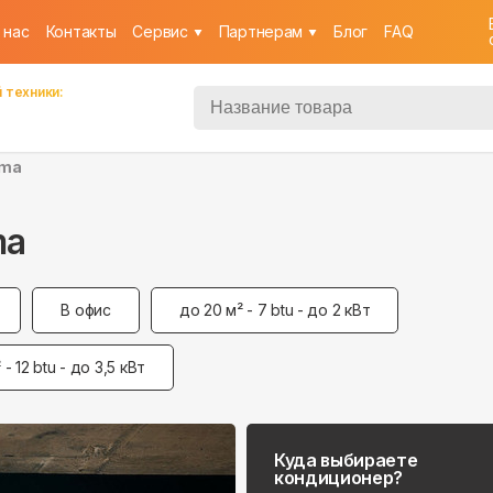
 нас
Контакты
Cервис
Партнерам
Блог
FAQ
 техники:
ima
ma
В офис
до 20 м² - 7 btu - до 2 кВт
 - 12 btu - до 3,5 кВт
Куда выбираете
кондиционер?