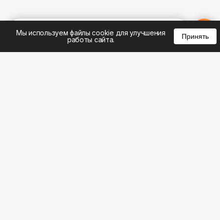
%
0
0
0
Мы используем файлы cookie для улучшения
Принять
работы сайта.
8 (495) 185-02-02
8 (800) 301-22-62
WhatsApp: 8 (999) 833-22-62
info@aeros.su
Политика конфиденциальности
1-й Волоколамский проезд, 10с16 метро
Панфиловская