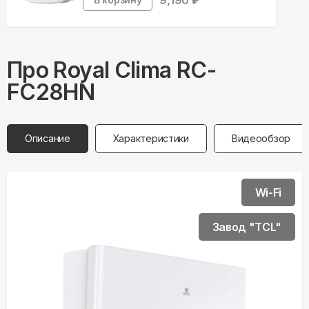
9,190
₽
Про
Royal Clima
RC-
FC28HN
Описание
Характеристики
Видеообзор
Wi-Fi
Завод "TCL"