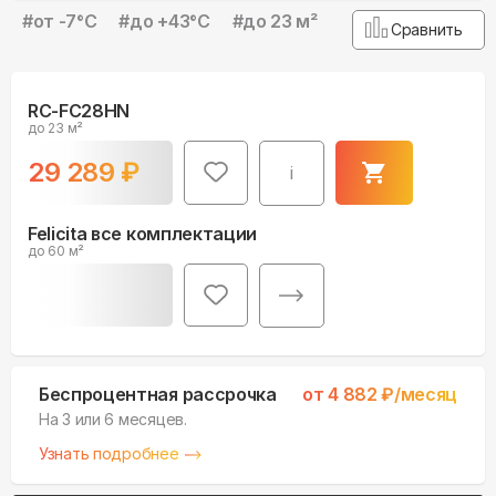
#
от -7°С
#
до +43°С
#
до 23 м²
Сравнить
RC-FC28HN
до 23 м²
29 289
₽
i
Felicita все комплектации
до 60 м²
Беспроцентная рассрочка
от
4 882
₽/месяц
На 3 или 6 месяцев.
Узнать подробнее