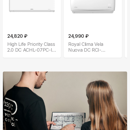
24,820 ₽
24,990 ₽
High Life Priority Class
Royal Clima Vela
2.0 DC ACHL-07PС-I-
Nuova DC RCI-
CHDV03S
VNE28HN