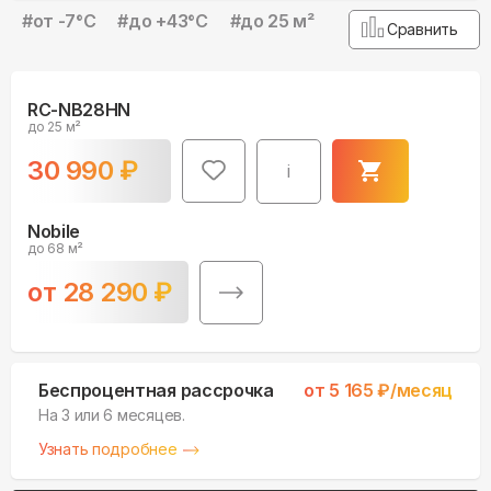
#
от -7°С
#
до +43°С
#
до 25 м²
Сравнить
RC-NB28HN
до 25 м²
30 990
₽
i
Nobile
до 68 м²
от
28 290
₽
Беспроцентная рассрочка
от
5 165
₽/месяц
На 3 или 6 месяцев.
Узнать подробнее