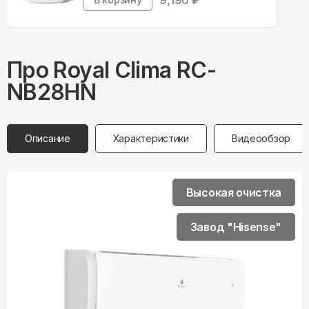
9,190
₽
Про
Royal Clima
RC-
NB28HN
Описание
Характеристики
Видеообзор
Высокая очистка
Завод "Hisense"