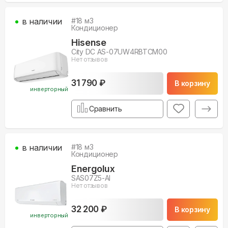
в наличии
#
18
м3
Кондиционер
Hisense
City DC AS-07UW4RBTCM00
Нет отзывов
31 790 ₽
В корзину
инверторный
Сравнить
в наличии
#
18
м3
Кондиционер
Energolux
SAS07Z5-AI
Нет отзывов
32 200 ₽
В корзину
инверторный