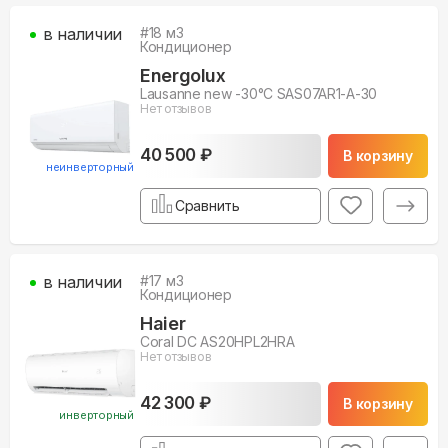
в наличии
#
18
м3
Кондиционер
Energolux
Lausanne new -30°С SAS07AR1-A-30
Нет отзывов
40 500 ₽
В корзину
неинверторный
Сравнить
в наличии
#
17
м3
Кондиционер
Haier
Coral DC AS20HPL2HRA
Нет отзывов
42 300 ₽
В корзину
инверторный