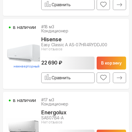
Сравнить
в наличии
#
18
м3
Кондиционер
Hisense
Easy Classic A AS-07HR4RYDDJ00
Нет отзывов
22 690 ₽
В корзину
неинверторный
Сравнить
в наличии
#
17
м3
Кондиционер
Energolux
SAS07B4-A
Нет отзывов