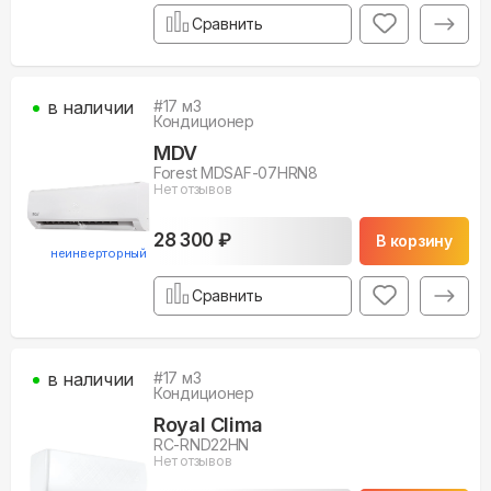
Сравнить
в наличии
#
17
м3
Кондиционер
MDV
Forest MDSAF-07HRN8
Нет отзывов
28 300 ₽
В корзину
неинверторный
Сравнить
в наличии
#
17
м3
Кондиционер
Royal Clima
RC-RND22HN
Нет отзывов