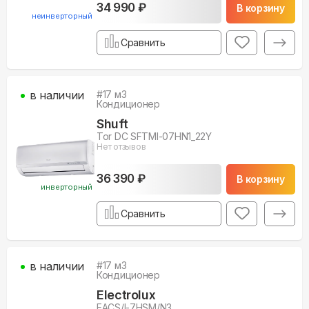
34 990 ₽
В корзину
неинверторный
Сравнить
в наличии
#
17
м3
Кондиционер
Shuft
Tor DC SFTMI-07HN1_22Y
Нет отзывов
36 390 ₽
В корзину
инверторный
Сравнить
в наличии
#
17
м3
Кондиционер
Electrolux
EACS/I-7HSM/N3