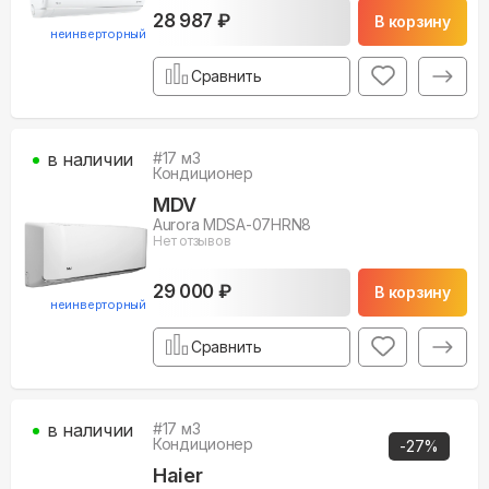
28 987 ₽
В корзину
неинверторный
Сравнить
в наличии
#
17
м3
Кондиционер
MDV
Aurora MDSA-07HRN8
Нет отзывов
29 000 ₽
В корзину
неинверторный
Сравнить
в наличии
#
17
м3
Кондиционер
-
27
%
Haier