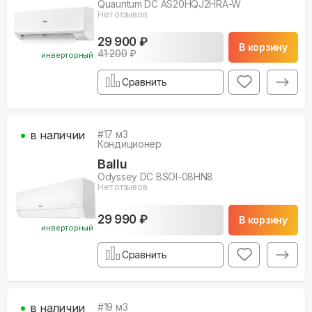
Quauntum DC AS20HQJ2HRA-W
Нет отзывов
29 900 ₽
В корзину
41 200
₽
инверторный
Сравнить
в наличии
#
17
м3
Кондиционер
Ballu
Odyssey DC BSOI-08HN8
Нет отзывов
29 990 ₽
В корзину
инверторный
Сравнить
в наличии
#
19
м3