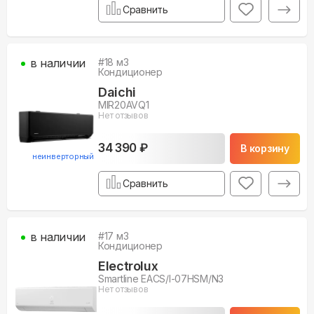
Сравнить
в наличии
#
18
м3
Кондиционер
Daichi
MIR20AVQ1
Нет отзывов
34 390 ₽
В корзину
неинверторный
Сравнить
в наличии
#
17
м3
Кондиционер
Electrolux
Smartline EACS/I-07HSM/N3
Нет отзывов