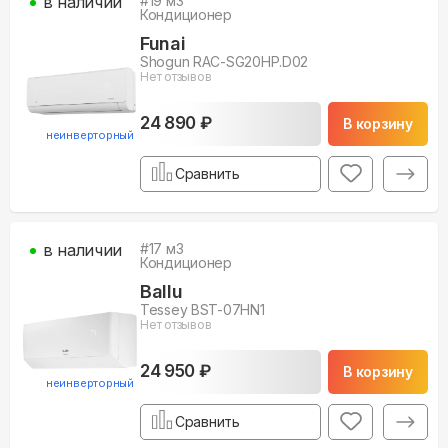
в наличии
#
19
м3
Кондиционер
Funai
Shogun RAC-SG20HP.D02
Нет отзывов
24 890 ₽
В корзину
неинверторный
Сравнить
в наличии
#
17
м3
Кондиционер
Ballu
Tessey BST-07HN1
Нет отзывов
24 950 ₽
В корзину
неинверторный
Сравнить