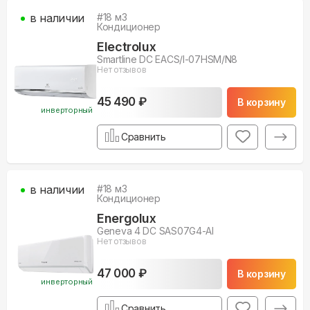
в наличии
#
18
м3
Кондиционер
Electrolux
Smartline DC EACS/I-07HSM/N8
Нет отзывов
45 490 ₽
В корзину
инверторный
Сравнить
в наличии
#
18
м3
Кондиционер
Energolux
Geneva 4 DC SAS07G4-AI
Нет отзывов
47 000 ₽
В корзину
инверторный
Сравнить