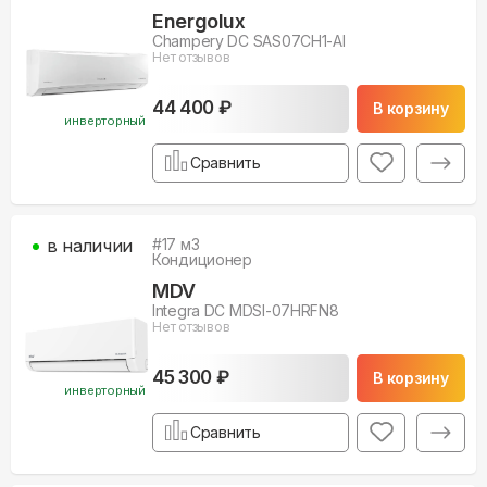
Energolux
Champery DC SAS07CH1-AI
Нет отзывов
44 400 ₽
В корзину
инверторный
Сравнить
в наличии
#
17
м3
Кондиционер
MDV
Integra DC MDSI-07HRFN8
Нет отзывов
45 300 ₽
В корзину
инверторный
Сравнить