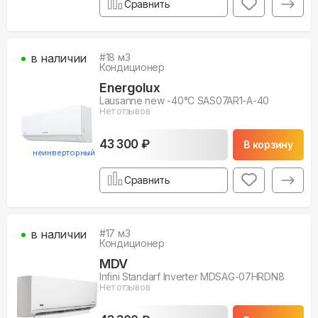
Сравнить
в наличии
#
18
м3
Кондиционер
Energolux
Lausanne new -40°С SAS07AR1-A-40
Нет отзывов
43 300 ₽
В корзину
неинверторный
Сравнить
в наличии
#
17
м3
Кондиционер
MDV
Infini Standarf Inverter MDSAG-07HRDN8
Нет отзывов