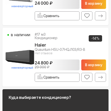
24 000 ₽
В корзину
неинверторный
Сравнить
в наличии
#
17
м3
Кондиционер
-
14
%
Haier
Quauntum HSU-07HQJ103/R3-B
Нет отзывов
24 800 ₽
В корзину
29 000
₽
неинверторный
Сравнить
Куда выбираете кондиционер?