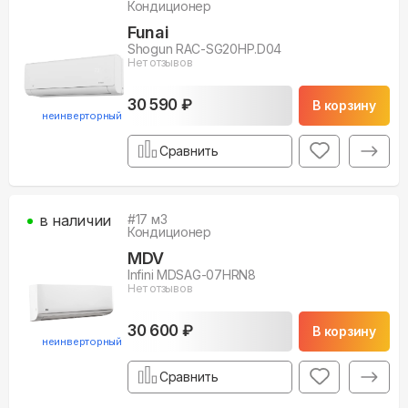
Кондиционер
Funai
Shogun RAC-SG20HP.D04
Нет отзывов
30 590 ₽
В корзину
неинверторный
Сравнить
в наличии
#
17
м3
Кондиционер
MDV
Infini MDSAG-07HRN8
Нет отзывов
30 600 ₽
В корзину
неинверторный
Сравнить