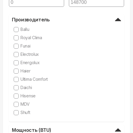
Производитель
Ballu
Royal Clima
Funai
Electrolux
Energolux
Haier
Ultima Comfort
Daichi
Hisense
MDV
Shuft
Мощность (BTU)