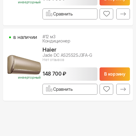
инверторный
Сравнить
в наличии
#
12
м3
Кондиционер
Haier
Jade DC AS25S2SJ3FA-G
Нет отзывов
148 700 ₽
В корзину
инверторный
Сравнить