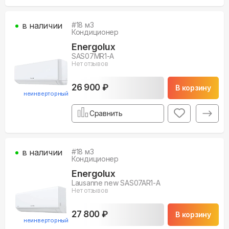
в наличии
#
18
м3
Кондиционер
Energolux
SAS07MR1-A
Нет отзывов
26 900 ₽
В корзину
неинверторный
Сравнить
в наличии
#
18
м3
Кондиционер
Energolux
Lausanne new SAS07AR1-A
Нет отзывов
27 800 ₽
В корзину
неинверторный