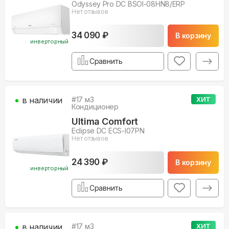
Odyssey Pro DC BSOI-08HN8/ERP
Нет отзывов
34 090 ₽
В корзину
инверторный
Сравнить
в наличии
#
17
м3
ХИТ
Кондиционер
Ultima Comfort
Eclipse DC ECS-I07PN
Нет отзывов
24 390 ₽
В корзину
инверторный
Сравнить
в наличии
#
17
м3
ХИТ