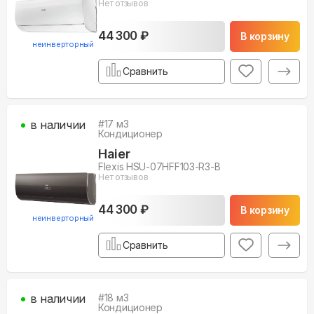
Нет отзывов
44 300 ₽
В корзину
неинверторный
Сравнить
в наличии
#
17
м3
Кондиционер
Haier
Flexis HSU-07HFF103-R3-B
Нет отзывов
44 300 ₽
В корзину
неинверторный
Сравнить
в наличии
#
18
м3
Кондиционер