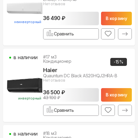
Нет отзывов
36 490 ₽
В корзину
неинверторный
Сравнить
в наличии
#
17
м3
Кондиционер
-
15
%
Haier
Quauntum DC Black AS20HQJ2HRA-B
Нет отзывов
36 500 ₽
В корзину
43 100
₽
инверторный
Сравнить
в наличии
#
18
м3
Кондиционер