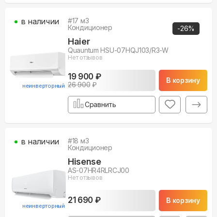
в наличии
#
17
м3
Кондиционер
-
26
%
Haier
Quauntum HSU-07HQJ103/R3-W
Нет отзывов
19 900 ₽
В корзину
26 900
₽
неинверторный
Сравнить
в наличии
#
18
м3
Кондиционер
Hisense
AS-07HR4RLRCJ00
Нет отзывов
21 690 ₽
В корзину
неинверторный