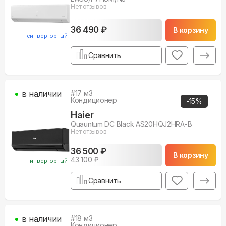
Нет отзывов
36 490 ₽
В корзину
неинверторный
Сравнить
в наличии
#
17
м3
Кондиционер
-
15
%
Haier
Quauntum DC Black AS20HQJ2HRA-B
Нет отзывов
36 500 ₽
В корзину
43 100
₽
инверторный
Сравнить
в наличии
#
18
м3
Кондиционер