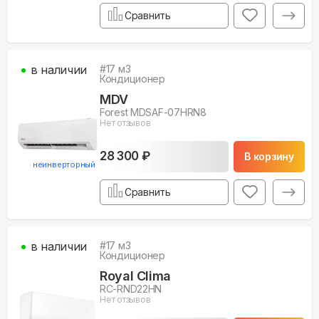
Сравнить
в наличии
#
17
м3
Кондиционер
MDV
Forest MDSAF-07HRN8
Нет отзывов
28 300 ₽
В корзину
неинверторный
Сравнить
в наличии
#
17
м3
Кондиционер
Royal Clima
RC-RND22HN
Нет отзывов