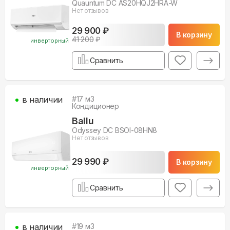
Quauntum DC AS20HQJ2HRA-W
Нет отзывов
29 900 ₽
В корзину
41 200
₽
инверторный
Сравнить
в наличии
#
17
м3
Кондиционер
Ballu
Odyssey DC BSOI-08HN8
Нет отзывов
29 990 ₽
В корзину
инверторный
Сравнить
в наличии
#
19
м3