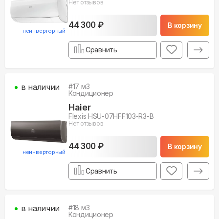
Нет отзывов
44 300 ₽
В корзину
неинверторный
Сравнить
в наличии
#
17
м3
Кондиционер
Haier
Flexis HSU-07HFF103-R3-B
Нет отзывов
44 300 ₽
В корзину
неинверторный
Сравнить
в наличии
#
18
м3
Кондиционер