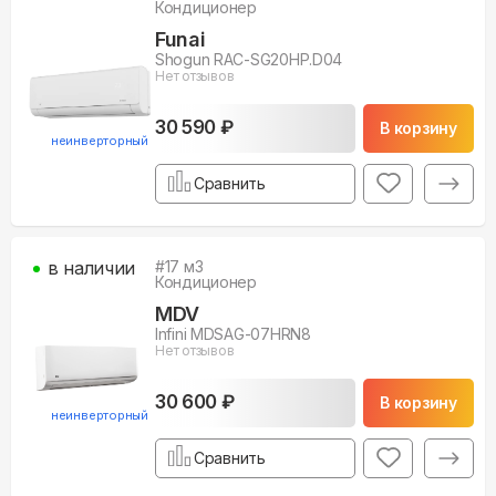
Кондиционер
Funai
Shogun RAC-SG20HP.D04
Нет отзывов
30 590 ₽
В корзину
неинверторный
Сравнить
в наличии
#
17
м3
Кондиционер
MDV
Infini MDSAG-07HRN8
Нет отзывов
30 600 ₽
В корзину
неинверторный
Сравнить