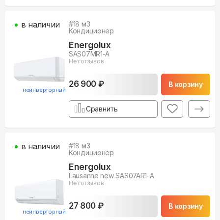
в наличии
#
18
м3
Кондиционер
Energolux
SAS07MR1-A
Нет отзывов
26 900 ₽
В корзину
неинверторный
Сравнить
в наличии
#
18
м3
Кондиционер
Energolux
Lausanne new SAS07AR1-A
Нет отзывов
27 800 ₽
В корзину
неинверторный