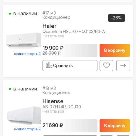
в наличии
#
17
м3
Кондиционер
-
26
%
Haier
Quauntum HSU-07HQJ103/R3-W
Нет отзывов
19 900 ₽
В корзину
26 900
₽
неинверторный
Сравнить
в наличии
#
18
м3
Кондиционер
Hisense
AS-07HR4RLRCJ00
Нет отзывов
21 690 ₽
В корзину
неинверторный