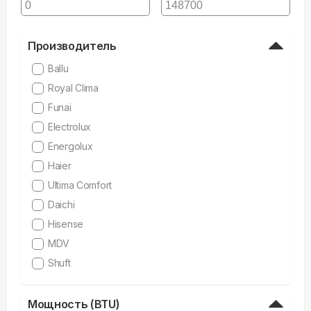
Производитель
Ballu
Royal Clima
Funai
Electrolux
Energolux
Haier
Ultima Comfort
Daichi
Hisense
MDV
Shuft
Мощность (BTU)