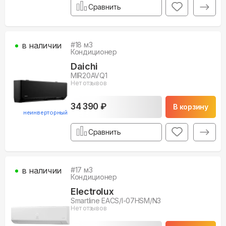
Сравнить
в наличии
#
18
м3
Кондиционер
Daichi
MIR20AVQ1
Нет отзывов
34 390 ₽
В корзину
неинверторный
Сравнить
в наличии
#
17
м3
Кондиционер
Electrolux
Smartline EACS/I-07HSM/N3
Нет отзывов