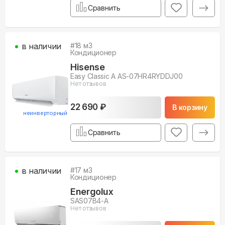
Сравнить
в наличии
#
18
м3
Кондиционер
Hisense
Easy Classic A AS-07HR4RYDDJ00
Нет отзывов
22 690 ₽
В корзину
неинверторный
Сравнить
в наличии
#
17
м3
Кондиционер
Energolux
SAS07B4-A
Нет отзывов