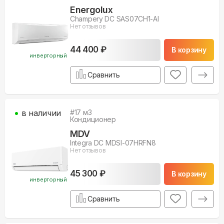
Energolux
Champery DC SAS07CH1-AI
Нет отзывов
44 400 ₽
В корзину
инверторный
Сравнить
в наличии
#
17
м3
Кондиционер
MDV
Integra DC MDSI-07HRFN8
Нет отзывов
45 300 ₽
В корзину
инверторный
Сравнить