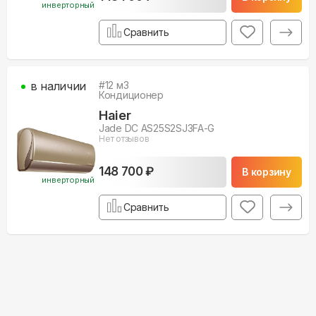
инверторный
Сравнить
в наличии
#
12
м3
Кондиционер
Haier
Jade DC AS25S2SJ3FA-G
Нет отзывов
148 700 ₽
В корзину
инверторный
Сравнить