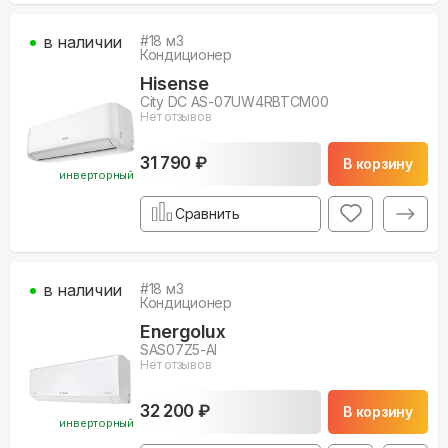
в наличии
#
18
м3
Кондиционер
Hisense
City DC AS-07UW4RBTCM00
Нет отзывов
31 790 ₽
В корзину
инверторный
Сравнить
в наличии
#
18
м3
Кондиционер
Energolux
SAS07Z5-AI
Нет отзывов
32 200 ₽
В корзину
инверторный