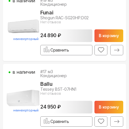
в наличии
#
19
м3
Кондиционер
Funai
Shogun RAC-SG20HP.D02
Нет отзывов
24 890 ₽
В корзину
неинверторный
Сравнить
в наличии
#
17
м3
Кондиционер
Ballu
Tessey BST-07HN1
Нет отзывов
24 950 ₽
В корзину
неинверторный
Сравнить