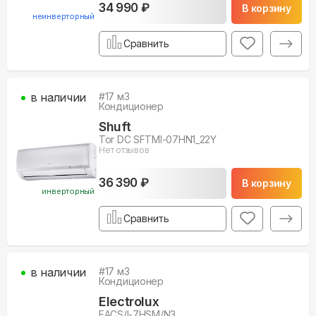
34 990 ₽
В корзину
неинверторный
Сравнить
в наличии
#
17
м3
Кондиционер
Shuft
Tor DC SFTMI-07HN1_22Y
Нет отзывов
36 390 ₽
В корзину
инверторный
Сравнить
в наличии
#
17
м3
Кондиционер
Electrolux
EACS/I-7HSM/N3