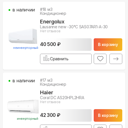
в наличии
#
18
м3
Кондиционер
Energolux
Lausanne new -30°С SAS07AR1-A-30
Нет отзывов
40 500 ₽
В корзину
неинверторный
Сравнить
в наличии
#
17
м3
Кондиционер
Haier
Coral DC AS20HPL2HRA
Нет отзывов
42 300 ₽
В корзину
инверторный