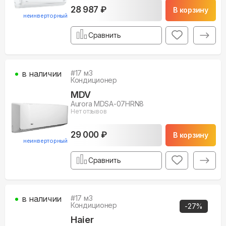
28 987 ₽
В корзину
неинверторный
Сравнить
в наличии
#
17
м3
Кондиционер
MDV
Aurora MDSA-07HRN8
Нет отзывов
29 000 ₽
В корзину
неинверторный
Сравнить
в наличии
#
17
м3
Кондиционер
-
27
%
Haier