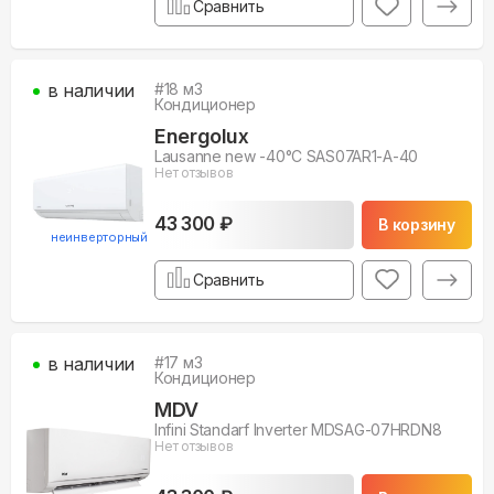
Сравнить
в наличии
#
18
м3
Кондиционер
Energolux
Lausanne new -40°С SAS07AR1-A-40
Нет отзывов
43 300 ₽
В корзину
неинверторный
Сравнить
в наличии
#
17
м3
Кондиционер
MDV
Infini Standarf Inverter MDSAG-07HRDN8
Нет отзывов