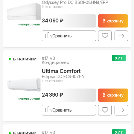
Odyssey Pro DC BSOI-08HN8/ERP
Нет отзывов
34 090 ₽
В корзину
инверторный
Сравнить
в наличии
#
17
м3
ХИТ
Кондиционер
Ultima Comfort
Eclipse DC ECS-I07PN
Нет отзывов
24 390 ₽
В корзину
инверторный
Сравнить
в наличии
#
17
м3
ХИТ