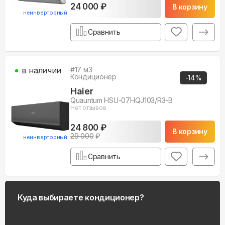
24 000 ₽
В корзину
неинверторный
Сравнить
в наличии
#
17
м3
Кондиционер
-
14
%
Haier
Quauntum HSU-07HQJ103/R3-B
Нет отзывов
24 800 ₽
В корзину
29 000
₽
неинверторный
Сравнить
Куда выбираете кондиционер?