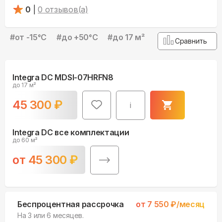
0
|
0
отзывов(а)
#
от -15°С
#
до +50°С
#
до 17 м²
Сравнить
Integra DC MDSI-07HRFN8
до 17 м²
45 300
₽
i
Integra DC все комплектации
до 60 м²
от
45 300
₽
Беспроцентная рассрочка
от
7 550
₽/месяц
На 3 или 6 месяцев.