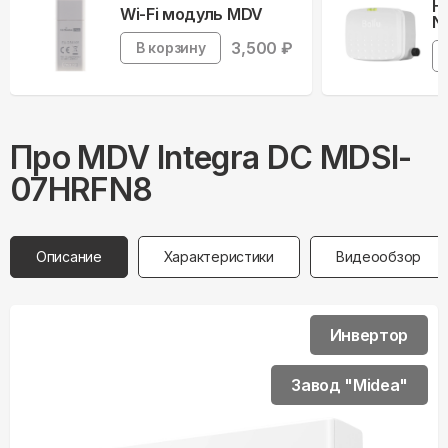
Н
Wi-Fi модуль MDV
Ne
3,500
₽
В корзину
Про
MDV
Integra DC MDSI-
07HRFN8
Описание
Характеристики
Видеообзор
Инвертор
Завод "Midea"