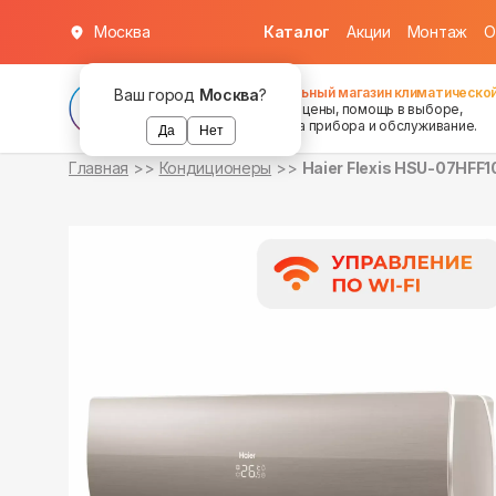
Москва
Каталог
Акции
Монтаж
О
в наличии
в наличии
Федеральный магазин климатической
Ваш город
Москва
?
хорошие цены, помощь в выборе,
установка прибора и обслуживание.
Да
Нет
Главная
Кондиционеры
Haier Flexis HSU-07HFF