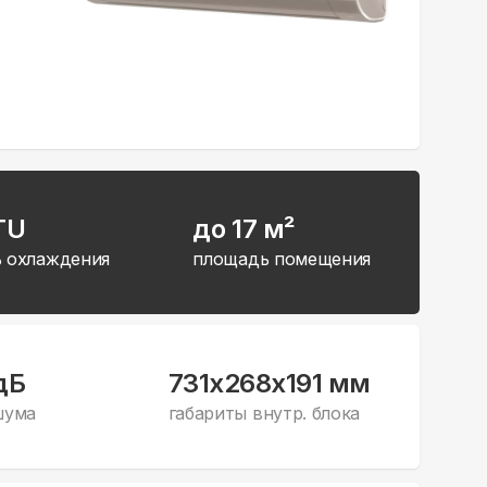
TU
до 17 м²
 охлаждения
площадь помещения
дБ
731x268x191 мм
шума
габариты внутр. блока