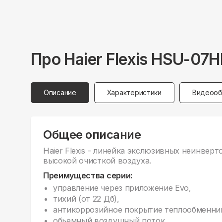
Про
Haier
Flexis HSU-07
Описание
Характеристики
Видеооб
Общее описание
Haier Flexis - линейка экслюзивных неинвер
высокой очисткой воздуха.
Преимущества серии:
управление через приложение Evo,
тихий (от 22 Дб),
антикоррозийное покрытие теплообменни
обьемный воздушный поток,