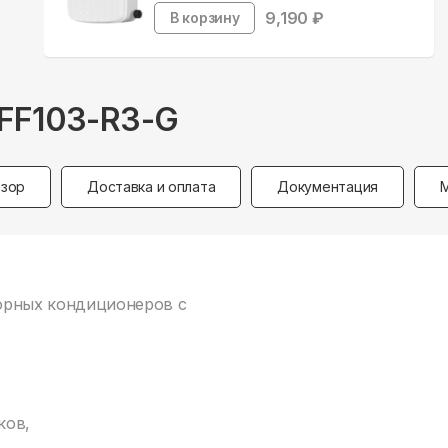
9,190
₽
В корзину
HFF103-R3-G
зор
Доставка и оплата
Документация
торных кондиционеров с
ков,