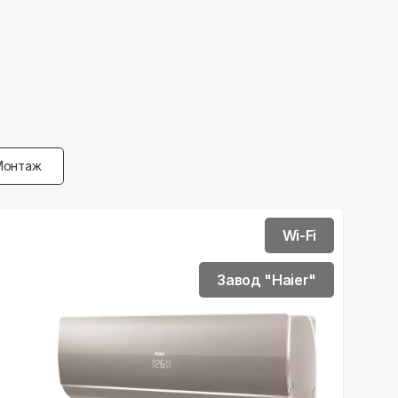
Монтаж
Wi-Fi
Завод "Haier"