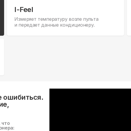
I-Feel
Измеряет температуру возле пульта
и передает данные кондиционеру.
е ошибиться.
ие,
, что
онера: