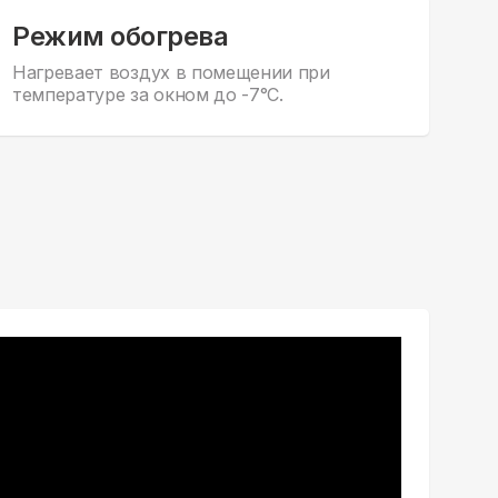
Режим обогрева
Нагревает воздух в помещении при
температуре за окном до -7°С.