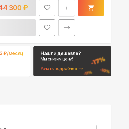
44 300
₽
i
Поможем выбрать
3
₽/месяц
Нашли дешевле?
место для монтажа:
Мы снизим цену!
В Telegram
Узнать подробнее
В WhatsApp