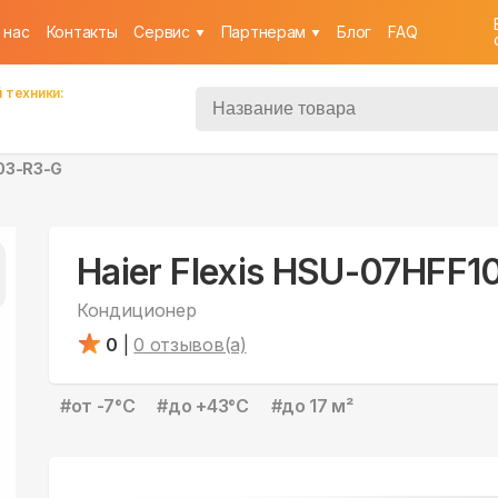
 нас
Контакты
Cервис
Партнерам
Блог
FAQ
 техники:
103-R3-G
Haier Flexis HSU-07HFF
Кондиционер
0
|
0
отзывов(а)
#
от -7°С
#
до +43°С
#
до 17 м²