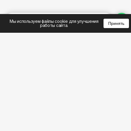
%
0
0
0
Мы используем файлы cookie для улучшения
Принять
работы сайта.
8 (495) 185-02-02
8 (800) 301-22-62
WhatsApp: 8 (999) 833-22-62
info@aeros.su
Политика конфиденциальности
1-й Волоколамский проезд, 10с16 метро
Панфиловская