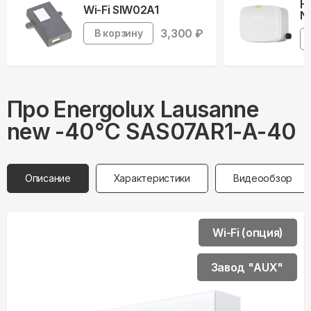
Н
Wi-Fi SIW02A1
Ne
3,300
₽
В корзину
Про
Energolux
Lausanne
new -40°С SAS07AR1-A-40
Описание
Характеристики
Видеообзор
Wi-Fi (опция)
Завод "AUX"