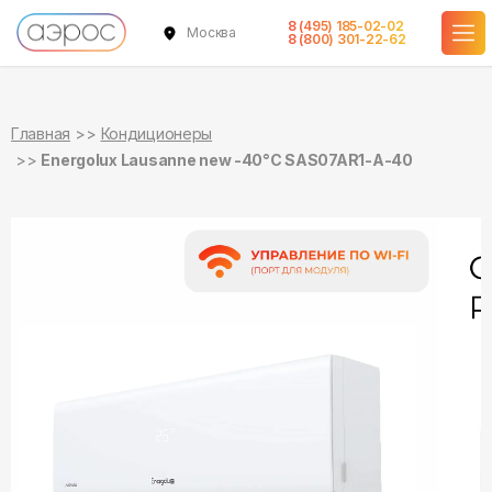
8 (495) 185-02-02
Москва
в наличии
в наличии
8 (800) 301-22-62
Главная
Кондиционеры
Energolux Lausanne new -40°С SAS07AR1-A-40