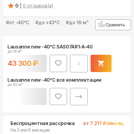
0
|
0
отзывов(а)
#
от -40°С
#
до +43°С
#
до 18 м²
Сравнить
Lausanne new -40°С SAS07AR1-A-40
до 18 м²
43 300
₽
i
Lausanne new -40°С все комплектации
до 60 м²
Беспроцентная рассрочка
от
7 217
₽/месяц
На 3 или 6 месяцев.