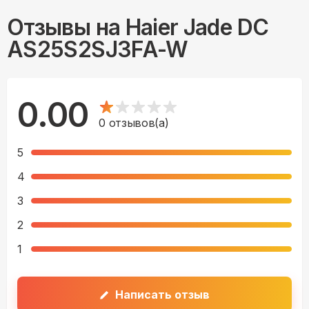
Отзывы на
Haier Jade DC
AS25S2SJ3FA-W
0.00
0
отзывов(а)
5
4
3
2
1
Написать отзыв