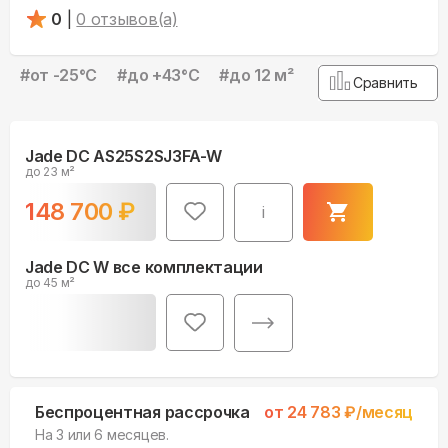
0
|
0
отзывов(а)
#
от -25°С
#
до +43°С
#
до 12 м²
Сравнить
Jade DC AS25S2SJ3FA-W
до 23 м²
148 700
₽
i
Jade DC W все комплектации
до 45 м²
Беспроцентная рассрочка
от
24 783
₽/месяц
На 3 или 6 месяцев.