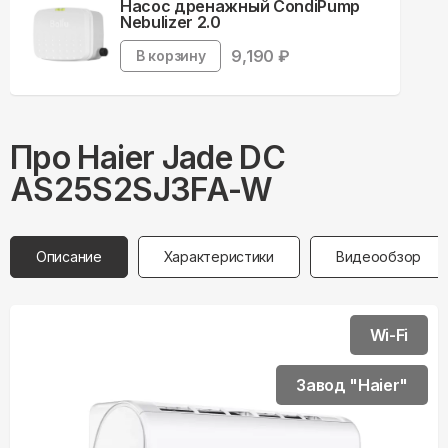
Насос дренажный CondiPump
Nebulizer 2.0
9,190
₽
В корзину
Про
Haier
Jade DC
AS25S2SJ3FA-W
Описание
Характеристики
Видеообзор
Wi-Fi
Завод "Haier"