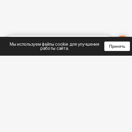
%
0
0
0
Мы используем файлы cookie для улучшения
Принять
работы сайта.
8 (495) 185-02-02
8 (800) 301-22-62
WhatsApp: 8 (999) 833-22-62
info@aeros.su
Политика конфиденциальности