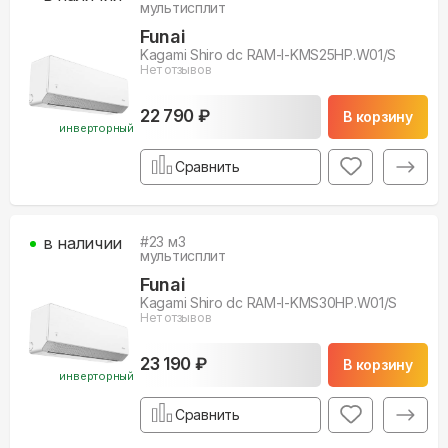
мультисплит
Funai
Kagami Shiro dc RAM-I-KMS25HP.W01/S
Нет отзывов
22 790 ₽
В корзину
инверторный
Сравнить
в наличии
#
23
м3
мультисплит
Funai
Kagami Shiro dc RAM-I-KMS30HP.W01/S
Нет отзывов
23 190 ₽
В корзину
инверторный
Сравнить