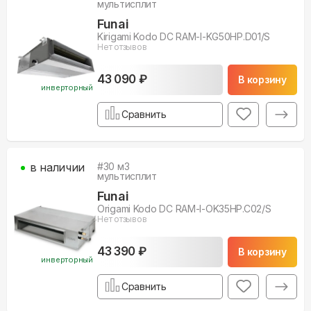
мультисплит
Funai
Kirigami Kodo DC RAM-I-KG50HP.D01/S
Нет отзывов
43 090 ₽
В корзину
инверторный
Сравнить
в наличии
#
30
м3
мультисплит
Funai
Origami Kodo DC RAM-I-OK35HP.C02/S
Нет отзывов
43 390 ₽
В корзину
инверторный
Сравнить