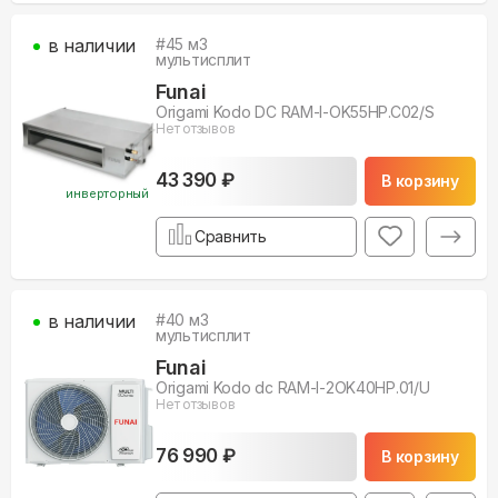
в наличии
#
45
м3
мультисплит
Funai
Origami Kodo DC RAM-I-OK55HP.C02/S
Нет отзывов
43 390 ₽
В корзину
инверторный
Сравнить
в наличии
#
40
м3
мультисплит
Funai
Origami Kodo dc RAM-I-2OK40HP.01/U
Нет отзывов
76 990 ₽
В корзину