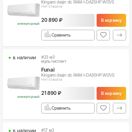
Kirigami daijin dc RAM-I-DA25HP.W01/S
Нет отзывов
20 890 ₽
В корзину
инверторный
Сравнить
в наличии
#
23
м3
мультисплит
Funai
Kirigami daijin dc RAM-I-DA30HP.W01/S
Нет отзывов
21 890 ₽
В корзину
инверторный
Сравнить
в наличии
#
17
м3