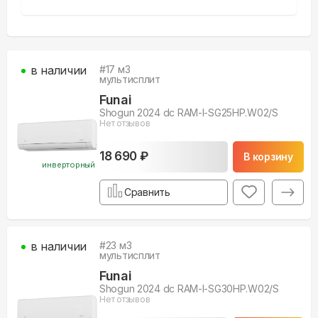
в наличии
#
17
м3
мультисплит
Funai
Shogun 2024 dc RAM-I-SG25HP.W02/S
Нет отзывов
18 690 ₽
В корзину
инверторный
Сравнить
в наличии
#
23
м3
мультисплит
Funai
Shogun 2024 dc RAM-I-SG30HP.W02/S
Нет отзывов