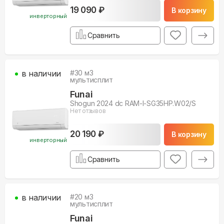
19 090 ₽
В корзину
инверторный
Сравнить
в наличии
#
30
м3
мультисплит
Funai
Shogun 2024 dc RAM-I-SG35HP.W02/S
Нет отзывов
20 190 ₽
В корзину
инверторный
Сравнить
в наличии
#
20
м3
мультисплит
Funai