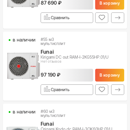
87 690 ₽
В корзину
Сравнить
в наличии
#
55
м3
мультисплит
Funai
Кirigami DC out RAM-I-2KG55HP.01/U
Нет отзывов
97 190 ₽
В корзину
Сравнить
в наличии
#
60
м3
мультисплит
Funai
Origami Kodo dc RAM-I-3OK60HP.01/U