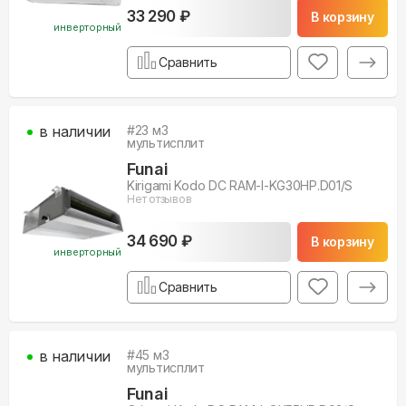
33 290 ₽
В корзину
инверторный
Сравнить
в наличии
#
23
м3
мультисплит
Funai
Kirigami Kodo DC RAM-I-KG30HP.D01/S
Нет отзывов
34 690 ₽
В корзину
инверторный
Сравнить
в наличии
#
45
м3
мультисплит
Funai