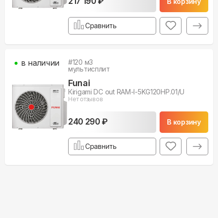
217 190 ₽
В корзину
Сравнить
в наличии
#
120
м3
мультисплит
Funai
Кirigami DC out RAM-I-5KG120HP.01/U
Нет отзывов
240 290 ₽
В корзину
Сравнить