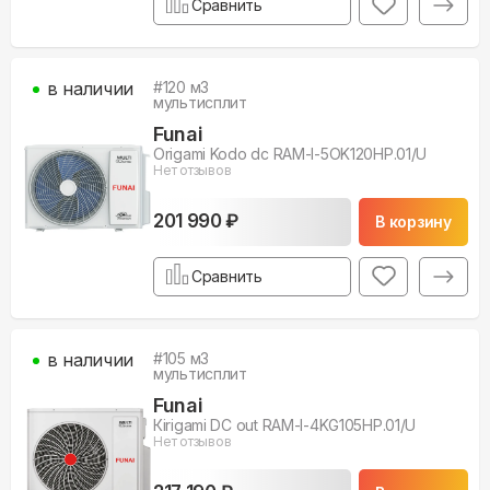
Сравнить
в наличии
#
120
м3
мультисплит
Funai
Origami Kodo dc RAM-I-5OK120HP.01/U
Нет отзывов
201 990 ₽
В корзину
Сравнить
в наличии
#
105
м3
мультисплит
Funai
Кirigami DC out RAM-I-4KG105HP.01/U
Нет отзывов