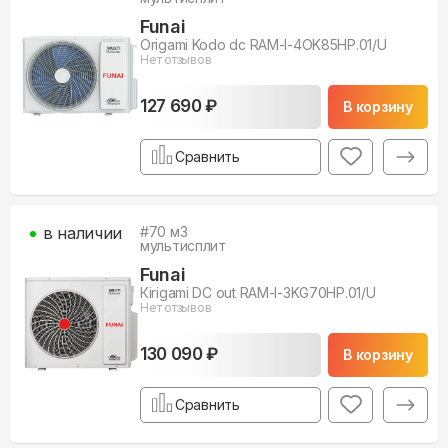
Funai
Origami Kodo dc RAM-I-4OK85HP.01/U
Нет отзывов
127 690 ₽
В корзину
Сравнить
в наличии
#
70
м3
мультисплит
Funai
Кirigami DC out RAM-I-3KG70HP.01/U
Нет отзывов
130 090 ₽
В корзину
Сравнить