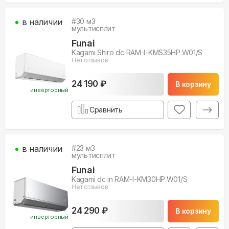
в наличии
#
30
м3
мультисплит
Funai
Kagami Shiro dc RAM-I-KMS35HP.W01/S
Нет отзывов
24 190 ₽
В корзину
инверторный
Сравнить
в наличии
#
23
м3
мультисплит
Funai
Kagami dc in RAM-I-KM30HP.W01/S
Нет отзывов
24 290 ₽
В корзину
инверторный