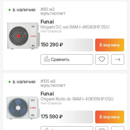
в наличии
#
80
м3
мультисплит
Funai
Кirigami DC out RAM-I-4KG80HP.01/U
Нет отзывов
150 290 ₽
В корзину
Сравнить
в наличии
#
105
м3
мультисплит
Funai
Origami Kodo dc RAM-I-4OK105HP.01/U
Нет отзывов
175 590 ₽
В корзину