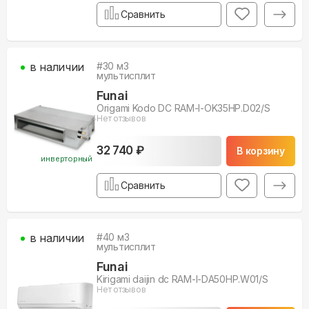
Сравнить
в наличии
#
30
м3
мультисплит
Funai
Origami Kodo DC RAM-I-OK35HP.D02/S
Нет отзывов
32 740 ₽
В корзину
инверторный
Сравнить
в наличии
#
40
м3
мультисплит
Funai
Kirigami daijin dc RAM-I-DA50HP.W01/S
Нет отзывов