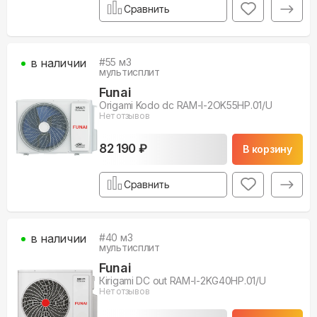
Сравнить
в наличии
#
55
м3
мультисплит
Funai
Origami Kodo dc RAM-I-2OK55HP.01/U
Нет отзывов
82 190 ₽
В корзину
Сравнить
в наличии
#
40
м3
мультисплит
Funai
Кirigami DC out RAM-I-2KG40HP.01/U
Нет отзывов