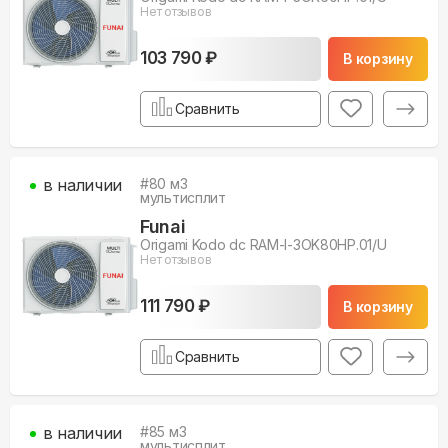
Нет отзывов
103 790 ₽
В корзину
Сравнить
в наличии
#
80
м3
мультисплит
Funai
Origami Kodo dc RAM-I-3OK80HP.01/U
Нет отзывов
111 790 ₽
В корзину
Сравнить
в наличии
#
85
м3
мультисплит