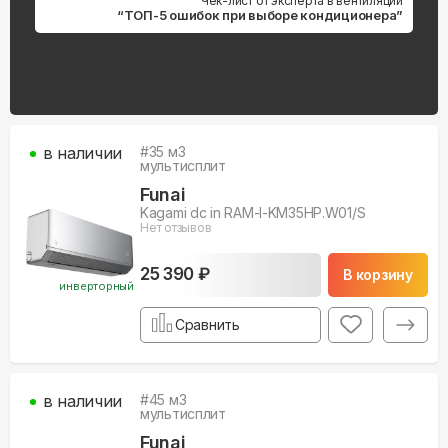
Чек-лист от эксперта в вентиляции
“ТОП-5 ошибок при выборе кондиционера”
в наличии
#
35
м3
мультисплит
Funai
Kagami dc in RAM-I-KM35HP.W01/S
Нет отзывов
25 390 ₽
В корзину
инверторный
Сравнить
в наличии
#
45
м3
мультисплит
Funai