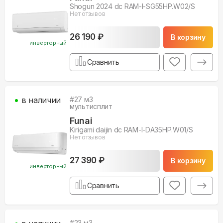
Shogun 2024 dc RAM-I-SG55HP.W02/S
Нет отзывов
26 190 ₽
В корзину
инверторный
Сравнить
в наличии
#
27
м3
мультисплит
Funai
Kirigami daijin dc RAM-I-DA35HP.W01/S
Нет отзывов
27 390 ₽
В корзину
инверторный
Сравнить
#
23
м3