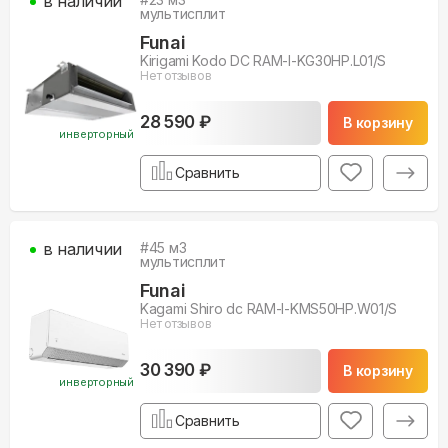
в наличии
мультисплит
Funai
Kirigami Kodo DC RAM-I-KG30HP.L01/S
Нет отзывов
28 590 ₽
В корзину
инверторный
Сравнить
в наличии
#
45
м3
мультисплит
Funai
Kagami Shiro dc RAM-I-KMS50HP.W01/S
Нет отзывов
30 390 ₽
В корзину
инверторный
Сравнить