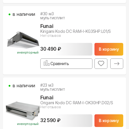
в наличии
#
30
м3
мультисплит
Funai
Kirigami Kodo DC RAM-I-KG35HP.L01/S
Нет отзывов
30 490 ₽
В корзину
инверторный
Сравнить
в наличии
#
23
м3
мультисплит
Funai
Origami Kodo DC RAM-I-OK30HP.D02/S
Нет отзывов
32 590 ₽
В корзину
инверторный