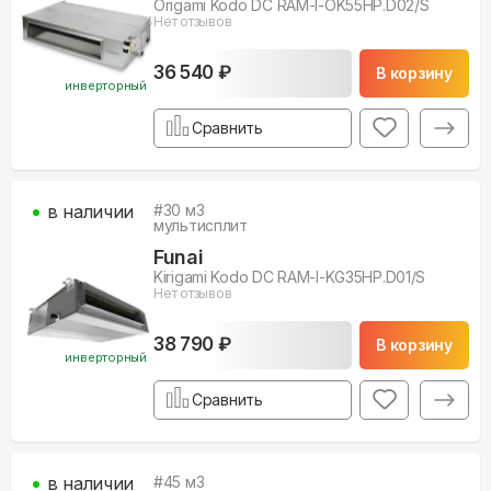
Origami Kodo DC RAM-I-OK55HP.D02/S
Нет отзывов
36 540 ₽
В корзину
инверторный
Сравнить
в наличии
#
30
м3
мультисплит
Funai
Kirigami Kodo DC RAM-I-KG35HP.D01/S
Нет отзывов
38 790 ₽
В корзину
инверторный
Сравнить
в наличии
#
45
м3