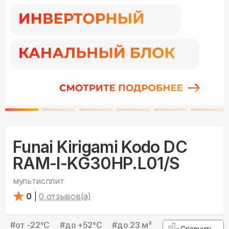
Funai Kirigami Kodo DC
RAM-I-KG30HP.L01/S
мультисплит
0
|
0
отзывов(а)
#
от -22°С
#
до +52°С
#
до 23 м²
Сравнить