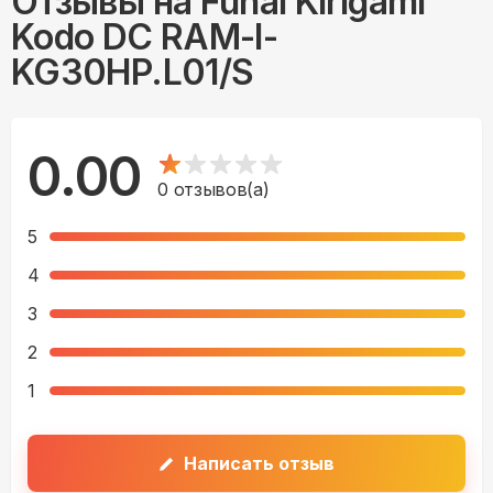
Отзывы на
Funai Kirigami
Kodo DC RAM-I-
KG30HP.L01/S
0.00
0
отзывов(а)
5
4
3
2
1
Написать отзыв