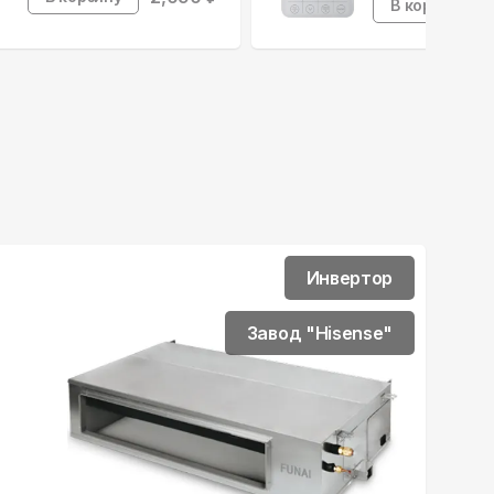
В корзину
Инвертор
Завод "Hisense"