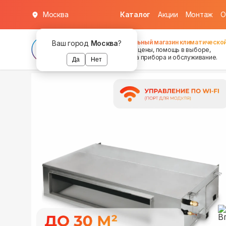
Москва
Каталог
Акции
Монтаж
О
в наличии
в наличии
в наличии
Федеральный магазин климатической
Ваш город
Москва
?
хорошие цены, помощь в выборе,
установка прибора и обслуживание.
Да
Нет