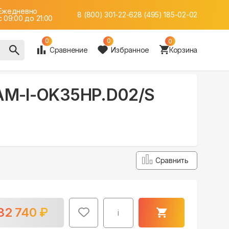
Ежедневно
8 (800) 301-22-62
8 (495) 185-02-02
c 09:00 до 21:00
0
0
0
Сравнение
Избранное
Корзина
RAM-I-OK35HP.D02/S
Сравнить
32 740
₽
i