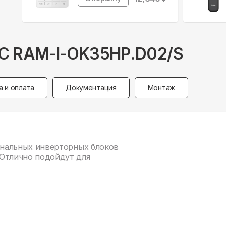
DC RAM-I-OK35HP.D02/S
а и оплата
Документация
Монтаж
 канальных инверторных блоков
. Отлично подойдут для