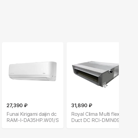
27,390 ₽
31,890 ₽
Funai Kirigami daijin dc
Royal Clima Multi flexi
RAM-I-DA35HP.W01/S
Duct DC RCI-DMN09