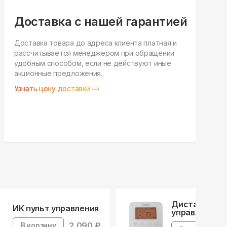
Доставка с нашей гарантией
Доставка товара до адреса клиента платная и
рассчитывается менеджером при обращении
Н
удобным способом, если не действуют иные
п
акционные предложения.
у
Узнать цену доставки
З
Дистанционн
ИК пульт управления
управления
2,090
₽
В корзину