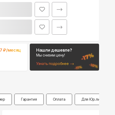
Поможем выбрать
место для монтажа:
В Telegram
57
₽/месяц
Нашли дешевле?
В WhatsApp
Мы снизим цену!
Узнать подробнее
мер
Гарантия
Оплата
Для Юр.лиц