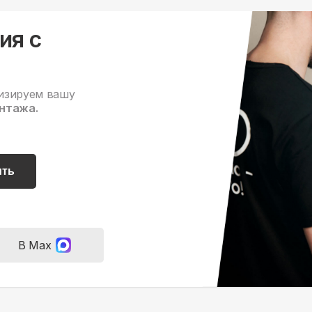
ия с
изируем вашу
нтажа.
ить
В Max