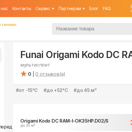
 нас
Контакты
Cервис
Партнерам
Блог
FAQ
 техники:
Funai Origami Kodo DC 
мультисплит
0
|
0
отзывов(а)
#
от -15°С
#
до +52°С
#
до 45 м²
Origami Kodo DC RAM-I-OK35HP.D02/S
до 30 м²