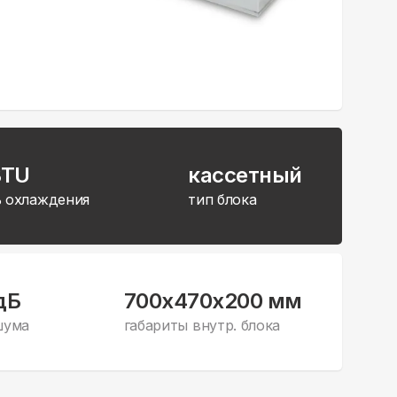
BTU
кассетный
 охлаждения
тип блока
дБ
700x470x200 мм
шума
габариты внутр. блока