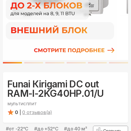
Funai Кirigami DC out
RAM-I-2KG40HP.01/U
мультисплит
0
|
0
отзывов(а)
#
от -22°С
#
до +52°С
#
до 40 м²
Сравнить