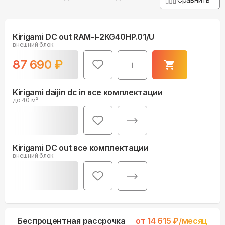
Кirigami DC out RAM-I-2KG40HP.01/U
внешний блок
87 690
₽
i
Kirigami daijin dc in все комплектации
до 40 м²
Кirigami DC out все комплектации
внешний блок
Беспроцентная рассрочка
от
14 615
₽/месяц