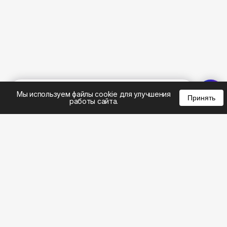
%
0
0
0
Мы используем файлы cookie для улучшения
Принять
работы сайта.
8 (495) 185-02-02
8 (800) 301-22-62
WhatsApp: 8 (999) 833-22-62