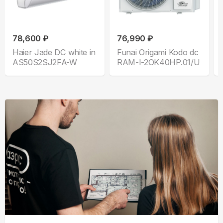
78,600 ₽
76,990 ₽
Haier Jade DC white in
Funai Origami Kodo dc
AS50S2SJ2FA-W
RAM-I-2OK40HP.01/U