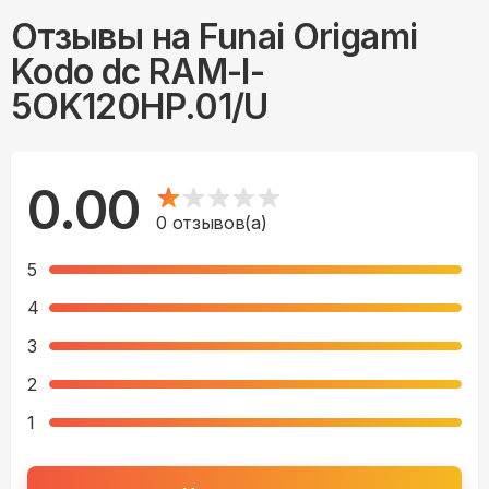
Отзывы на
Funai Origami
Kodo dc RAM-I-
5OK120HP.01/U
0.00
0
отзывов(а)
5
4
3
2
1