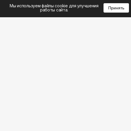
%
0
0
0
Мы используем файлы cookie для улучшения
Принять
работы сайта.
8 (495) 185-02-02
8 (800) 301-22-62
WhatsApp: 8 (999) 833-22-62
info@aeros.su
Политика конфиденциальности
1-й Волоколамский проезд, 10с16 метро
Панфиловская
Честные обзоры на климатическую технику: