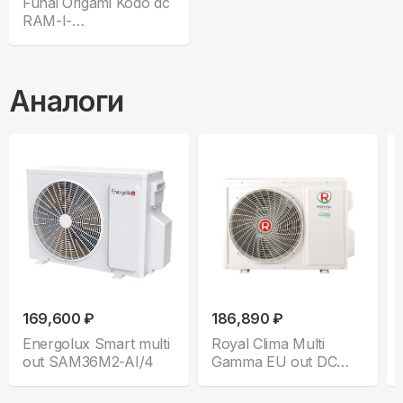
Funai Origami Kodo dc
RAM-I-
5OK120HP.01/U
Аналоги
169,600 ₽
186,890 ₽
Energolux Smart multi
Royal Clima Multi
out SAM36M2-AI/4
Gamma EU out DC
5TFM-42HN/OUT