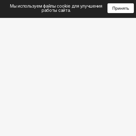
%
0
0
0
Мы используем файлы cookie для улучшения
Принять
работы сайта.
8 (495) 185-02-02
8 (800) 301-22-62
WhatsApp: 8 (999) 833-22-62
info@aeros.su
Политика конфиденциальности
1-й Волоколамский проезд, 10с16 метро
Панфиловская
Честные обзоры на климатическую технику: