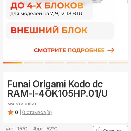
Funai Origami Kodo dc
RAM-I-4OK105HP.01/U
мультисплит
0
|
0
отзывов(а)
#
от -15°С
#
до +52°С
Сравнить