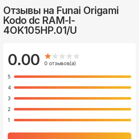
Отзывы на
Funai Origami
Kodo dc RAM-I-
4OK105HP.01/U
0.00
0
отзывов(а)
5
4
3
2
1