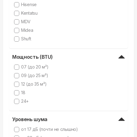
Hisense
Kentatsu
MDV
Midea
Shuft
Мощность (BTU)
07 (до 20 м²)
09 (до 25 м²)
12 (до 35 м²)
18
24+
Уровень шума
от 17 дБ (почти не слышно)