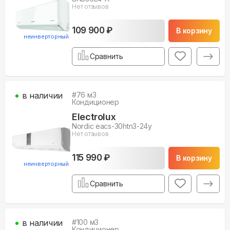
Нет отзывов
109 900 ₽
В корзину
неинверторный
Сравнить
в наличии
#
76
м3
Кондиционер
Electrolux
Nordic eacs-30htn3-24y
Нет отзывов
115 990 ₽
В корзину
неинверторный
Сравнить
в наличии
#
100
м3
Кондиционер