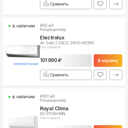
Сравнить
в наличии
#
60
м3
Кондиционер
Electrolux
Air Gate 2 EACS-24HG-M2/N3
Нет отзывов
101 990 ₽
В корзину
неинверторный
Сравнить
в наличии
#
100
м3
Кондиционер
Royal Clima
RC-PD95HNN
Нет отзывов