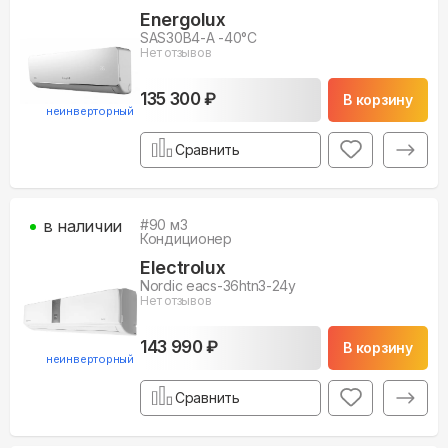
Energolux
SAS30B4-A -40°С
Нет отзывов
135 300 ₽
В корзину
неинверторный
Сравнить
в наличии
#
90
м3
Кондиционер
Electrolux
Nordic eacs-36htn3-24y
Нет отзывов
143 990 ₽
В корзину
неинверторный
Сравнить