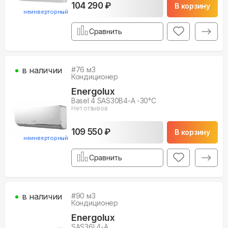
104 290 ₽
В корзину
неинверторный
Сравнить
в наличии
#
76
м3
Кондиционер
Energolux
Basel 4 SAS30B4-A -30°С
Нет отзывов
109 550 ₽
В корзину
неинверторный
Сравнить
в наличии
#
90
м3
Кондиционер
Energolux
SAS36L4-A