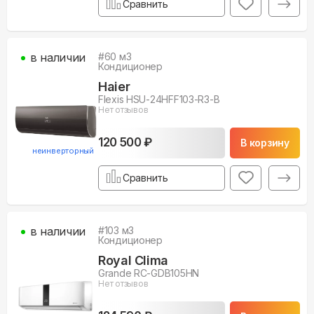
Сравнить
в наличии
#
60
м3
Кондиционер
Haier
Flexis HSU-24HFF103-R3-B
Нет отзывов
120 500 ₽
В корзину
неинверторный
Сравнить
в наличии
#
103
м3
Кондиционер
Royal Clima
Grande RC-GDB105HN
Нет отзывов