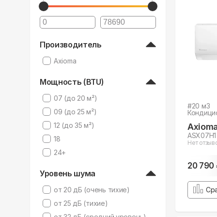
Производитель
Axioma
Мощность (BTU)
07 (до 20 м²)
#
20
м3
09 (до 25 м²)
Кондици
12 (до 35 м²)
Axiom
ASX07H1
18
Нет отзыв
24+
20 790
Уровень шума
от 20 дБ (очень тихие)
Ср
от 25 дБ (тихие)
от 32 дБ (средний уровень)