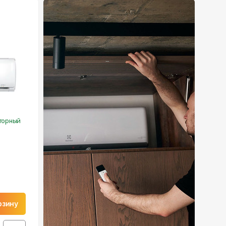
торный
рзину