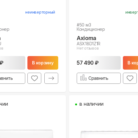
неинверторный
инвер
#
50
м3
онер
Кондиционер
a
Axioma
U
ASX18D1Z1R
ов
Нет отзывов
 ₽
57 490 ₽
В корзину
В ко
авнить
Сравнить
чии
в наличии