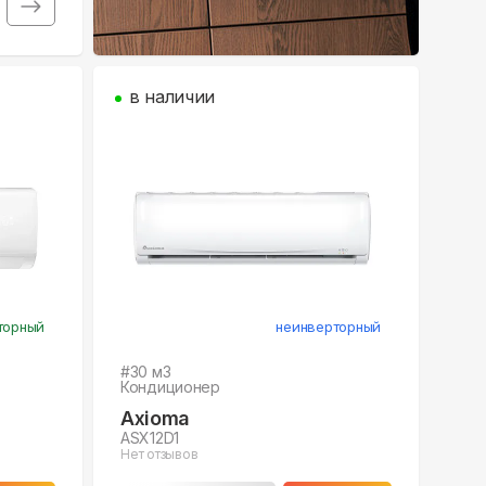
в наличии
торный
неинверторный
#
30
м3
Кондиционер
Axioma
ASX12D1
Нет отзывов