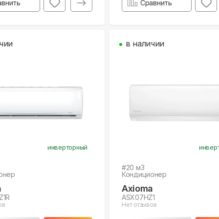
авнить
Сравнить
чии
в наличии
инверторный
инвер
#
20
м3
онер
Кондиционер
a
Axioma
Z1R
ASX07HZ1
ов
Нет отзывов