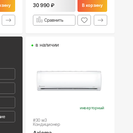
30 990 ₽
рзину
В корзину
Сравнить
в наличии
инверторный
ние
#
30
м3
Кондиционер
Axioma