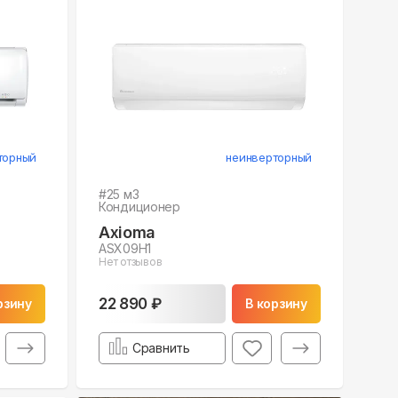
торный
неинверторный
#
25
м3
Кондиционер
Axioma
ASX09H1
Нет отзывов
22 890 ₽
рзину
В корзину
Сравнить