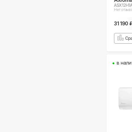
ASX12H1
Нет отзыв
31 190 
Ср
в нали