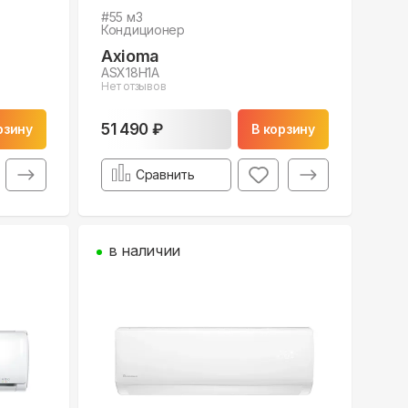
#
55
м3
Кондиционер
Axioma
ASX18H1A
Нет отзывов
51 490 ₽
рзину
В корзину
Сравнить
в наличии