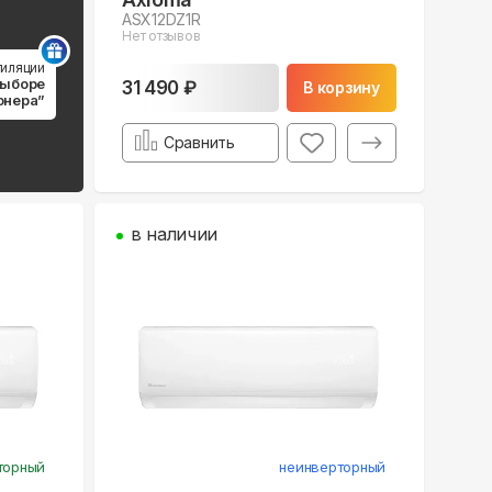
ASX12DZ1R
Нет отзывов
тиляции
выборе
31 490 ₽
В корзину
онера”
Сравнить
в наличии
торный
неинверторный