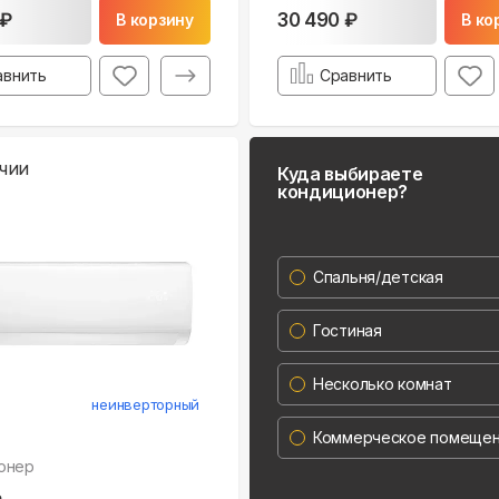
 ₽
30 490 ₽
В корзину
В ко
авнить
Сравнить
чии
Куда выбираете
кондиционер?
Спальня/детская
Гостиная
Несколько комнат
неинверторный
Коммерческое помеще
онер
a