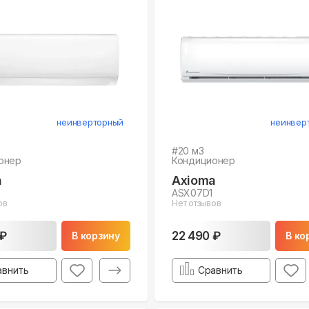
неинверторный
неинвер
#
20
м3
онер
Кондиционер
a
Axioma
ASX07D1
ов
Нет отзывов
 ₽
22 490 ₽
В корзину
В ко
авнить
Сравнить