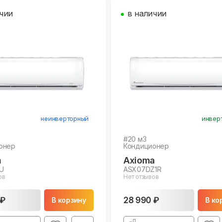
чии
в наличии
неинверторный
инвер
#
20
м3
онер
Кондиционер
a
Axioma
U
ASX07DZ1R
ов
Нет отзывов
 ₽
28 990 ₽
В корзину
В ко