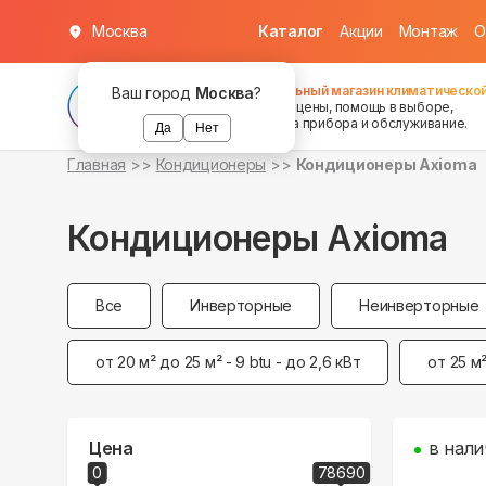
Москва
Каталог
Акции
Монтаж
О
Федеральный магазин климатической
Ваш город
Москва
?
хорошие цены, помощь в выборе,
установка прибора и обслуживание.
Да
Нет
Главная
Кондиционеры
Кондиционеры Axioma
Кондиционеры Axioma
Все
Инверторные
Неинверторные
от 20 м² до 25 м² - 9 btu - до 2,6 кВт
от 25 м²
Цена
в нали
0
78690