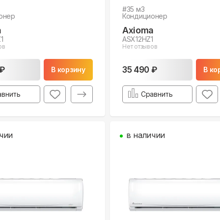
#
35
м3
онер
Кондиционер
a
Axioma
1
ASX12HZ1
ов
Нет отзывов
 ₽
35 490 ₽
В корзину
В ко
авнить
Сравнить
чии
в наличии