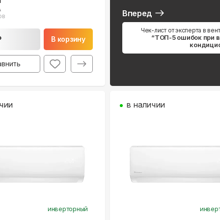
A
Вперед
ов
Чек-лист от эксперта в вен
“ТОП-5 ошибок при 
₽
В корзину
кондици
авнить
чии
в наличии
инверторный
инвер