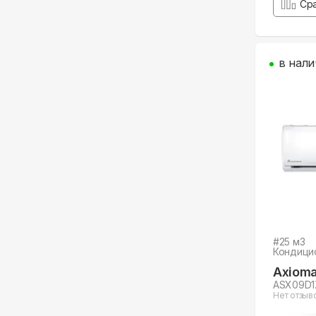
Ср
в нали
#
25
м3
Кондици
Axiom
ASX09D1
Нет отзыв