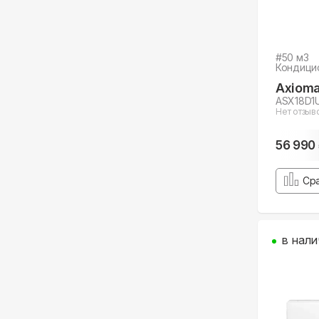
#
50
м3
Кондици
Axiom
ASX18D1
Нет отзыв
56 990
Ср
в нали