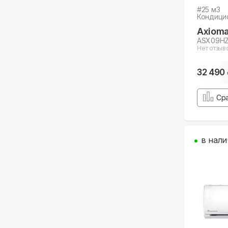
#
25
м3
Кондици
Axiom
ASX09HZ
Нет отзыв
32 490
Ср
в нали