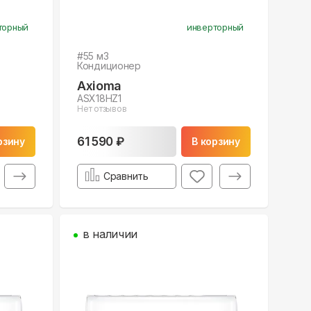
торный
инверторный
#
55
м3
Кондиционер
Axioma
ASX18HZ1
Нет отзывов
61 590 ₽
рзину
В корзину
Сравнить
в наличии