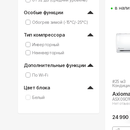
в нали
Особые функции
Обогрев зимой (-15°C/-25°C)
Тип компрессора
Инверторный
Неинверторный
Дополнительные функции
По Wi-Fi
#
25
м3
Кондици
Цвет блока
Axiom
Белый
ASX09D1
Нет отзыв
24 990