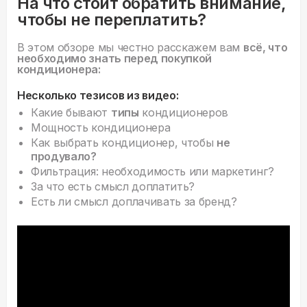
На что стоит обратить внимание,
чтобы не переплатить?
В этом обзоре мы честно расскажем вам
всё, что
необходимо знать перед покупкой
кондиционера:
Несколько тезисов из видео:
Какие бывают
типы
кондиционеров
Мощность кондиционера
Как выбрать кондиционер, чтобы
не
продувало?
Фильтрация: необходимость или маркетинг?
За что есть смысл доплатить?
Есть ли смысл доплачивать за бренд?