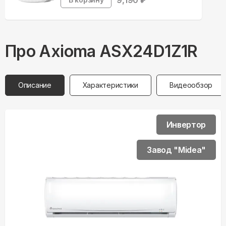
9,190
₽
Про
Axioma
ASX24D1Z1R
Описание
Характеристики
Видеообзор
Инвертор
Завод "Midea"