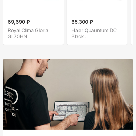
69,690 ₽
85,300 ₽
Royal Clima Gloria
Haier Quauntum DC
GL70HN
Black
AS70HQJ2HRA-B