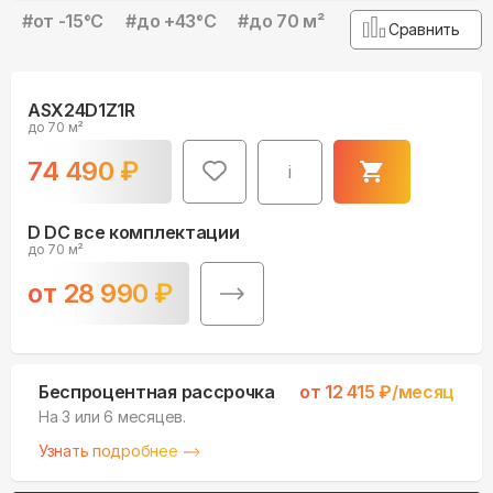
#
от -15°С
#
до +43°С
#
до 70 м²
Сравнить
ASX24D1Z1R
до 70 м²
74 490
₽
i
D DC все комплектации
до 70 м²
от
28 990
₽
Беспроцентная рассрочка
от
12 415
₽/месяц
На 3 или 6 месяцев.
Узнать подробнее