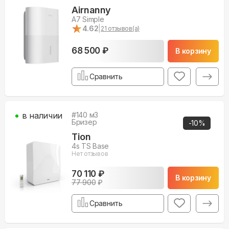
Airnanny
A7 Simple
★
★
4.62
|
21
отзывов(а)
68 500 ₽
В корзину
Сравнить
в наличии
#
140
м3
Бризер
-
10
%
Tion
4s TS Base
Нет отзывов
70 110 ₽
В корзину
77 900
₽
Сравнить