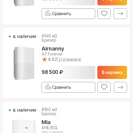
Сравнить
в наличии
#
149
м3
Бризер
Airnanny
A7 Forever
★
★
4.62
|
21
отзывов(а)
98 500 ₽
В корзину
Сравнить
в наличии
#
180
м3
Бризер
Mia
AHE/BGL
Нет отзывов