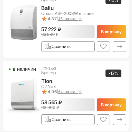
-
10
%
Ballu
Oneair ASP-200SW в ткани
★
★
4.87
|
46
отзывов(а)
57 222 ₽
В корзину
63 580
₽
Сравнить
в наличии
#
120
м3
Бризер
-
15
%
Tion
O2 Next
★
★
4.96
|
54
отзывов(а)
58 565 ₽
В корзину
68 900
₽
Сравнить