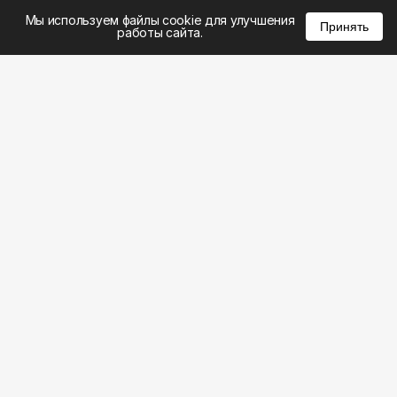
%
0
0
0
Мы используем файлы cookie для улучшения
Принять
работы сайта.
8 (495) 185-02-02
8 (800) 301-22-62
WhatsApp: 8 (999) 833-22-62
info@aeros.su