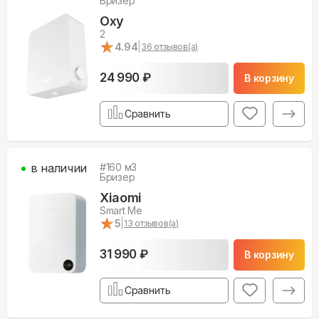
Бризер
Oxy
2
★
★
4.94
|
36
отзывов(а)
24 990 ₽
В корзину
Сравнить
в наличии
#
160
м3
Бризер
Xiaomi
Smart Me
★
★
5
|
13
отзывов(а)
31 990 ₽
В корзину
Сравнить