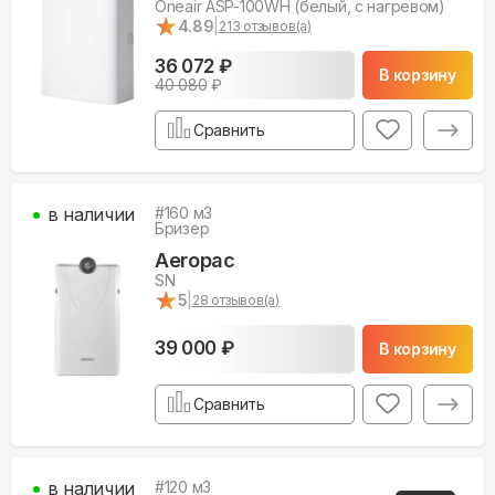
Oneair ASP-100WH (белый, с нагревом)
★
★
4.89
|
213
отзывов(а)
36 072 ₽
В корзину
40 080
₽
Сравнить
в наличии
#
160
м3
Бризер
Aeropac
SN
★
★
5
|
28
отзывов(а)
39 000 ₽
В корзину
Сравнить
в наличии
#
120
м3