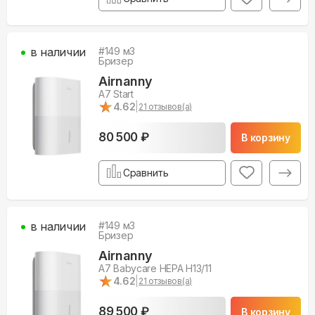
в наличии
#
149
м3
Бризер
Airnanny
A7 Start
★
★
4.62
|
21
отзывов(а)
80 500 ₽
В корзину
Сравнить
в наличии
#
149
м3
Бризер
Airnanny
A7 Babycare HEPA H13/11
★
★
4.62
|
21
отзывов(а)
89 500 ₽
В корзину