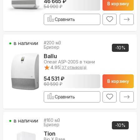
46 665 ₽
В корзину
54 900
₽
Сравнить
в наличии
#
200
м3
Бризер
-
10
%
Ballu
Oneair ASP-200S в ткани
★
★
4.95
|
37
отзывов(а)
54 531 ₽
В корзину
60 590
₽
Сравнить
в наличии
#
160
м3
Бризер
-
10
%
Tion
Bio X Base