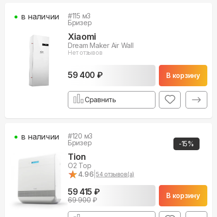
в наличии
#
115
м3
Бризер
Xiaomi
Dream Maker Air Wall
Нет отзывов
59 400 ₽
В корзину
Сравнить
в наличии
#
120
м3
Бризер
-
15
%
Tion
O2 Top
★
★
4.96
|
54
отзывов(а)
59 415 ₽
В корзину
69 900
₽