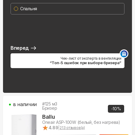
Спальня
Вперед
Чек-лист от эксперта в вентиляции
“Топ-5 ошибок при выборе бризера”
в наличии
#
125
м3
Бризер
-
10
%
Ballu
Oneair ASP-100W (белый, без нагрева)
★
★
4.89
|
213
отзывов(а)