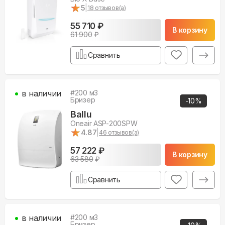
★
★
5
|
18
отзывов(а)
55 710 ₽
В корзину
61 900
₽
Сравнить
в наличии
#
200
м3
Бризер
-
10
%
Ballu
Oneair ASP-200SPW
★
★
4.87
|
46
отзывов(а)
57 222 ₽
В корзину
63 580
₽
Сравнить
в наличии
#
200
м3
Бризер