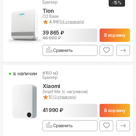
Бризер
-
15
%
Tion
O2 Base
★
★
4.96
|
54
отзывов(а)
39 865 ₽
В корзину
46 900
₽
Сравнить
в наличии
#
160
м3
Бризер
Xiaomi
Smart Me (с нагревом)
★
★
5
|
13
отзывов(а)
41 990 ₽
В корзину
Сравнить