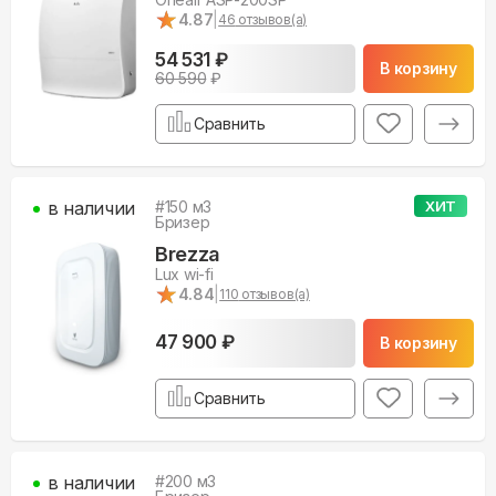
★
★
4.87
|
46
отзывов(а)
54 531 ₽
В корзину
60 590
₽
Сравнить
в наличии
#
150
м3
ХИТ
Бризер
Brezza
Lux wi-fi
★
★
4.84
|
110
отзывов(а)
47 900 ₽
В корзину
Сравнить
в наличии
#
200
м3