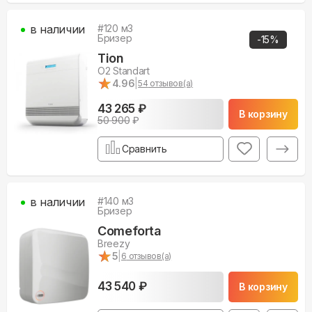
в наличии
#
120
м3
Бризер
-
15
%
Tion
O2 Standart
★
★
4.96
|
54
отзывов(а)
43 265 ₽
В корзину
50 900
₽
Сравнить
в наличии
#
140
м3
Бризер
Comeforta
Breezy
★
★
5
|
6
отзывов(а)
43 540 ₽
В корзину