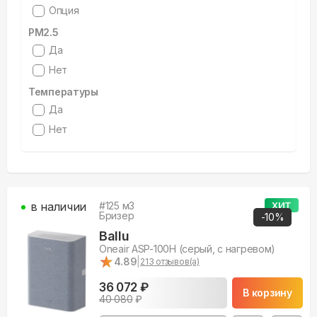
Опция
PM2.5
Да
Нет
Температуры
Да
Нет
в наличии
#
125
м3
ХИТ
Бризер
-
10
%
Ballu
Oneair ASP-100H (серый, с нагревом)
★
★
4.89
|
213
отзывов(а)
36 072 ₽
В корзину
40 080
₽