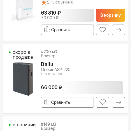
★
★
5
|
18
отзывов(а)
63 810 ₽
В корзину
70 900
₽
Сравнить
скоро в
#
200
м3
Бризер
продаже
Ballu
Oneair ASP-220
Нет отзывов
66 000 ₽
Сравнить
в наличии
#
149
м3
Бризер