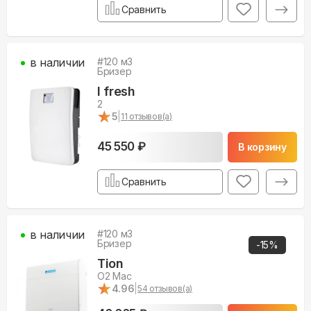
Сравнить
в наличии
#
120
м3
Бризер
I fresh
2
★
★
5
|
11
отзывов(а)
45 550 ₽
В корзину
Сравнить
в наличии
#
120
м3
Бризер
-
15
%
Tion
O2 Mac
★
★
4.96
|
54
отзывов(а)