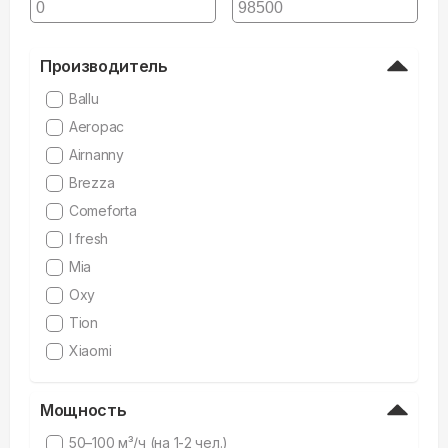
Производитель
Ballu
Aeropac
Airnanny
Brezza
Comeforta
I fresh
Mia
Oxy
Tion
Xiaomi
Мощность
50–100 м³/ч (на 1-2 чел.)