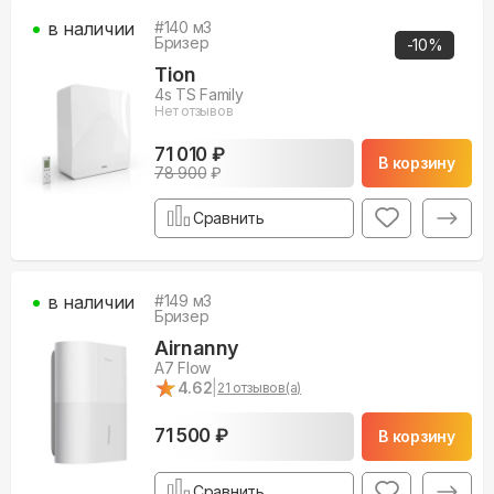
в наличии
#
140
м3
Бризер
-
10
%
Tion
4s TS Family
Нет отзывов
71 010 ₽
В корзину
78 900
₽
Сравнить
в наличии
#
149
м3
Бризер
Airnanny
A7 Flow
★
★
4.62
|
21
отзывов(а)
71 500 ₽
В корзину
Сравнить