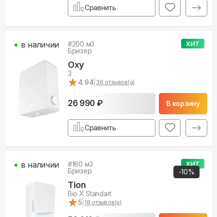
Сравнить
в наличии
#
200
м3
ХИТ
Бризер
Oxy
3
★
★
4.94
|
36
отзывов(а)
26 990 ₽
В корзину
Сравнить
в наличии
#
160
м3
ХИТ
Бризер
-
10
%
Tion
Bio X Standart
★
★
5
|
18
отзывов(а)