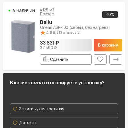
в наличии
#
125
м3
Бризер
-
10
%
Ballu
Oneair ASP-100 (серый, без нагрева)
★
★
4.89
|
213
отзывов(а)
33 831 ₽
В корзину
37 590
₽
Сравнить
В какие комнаты планируете установку?
Зал или кухня-гостиная
Детская