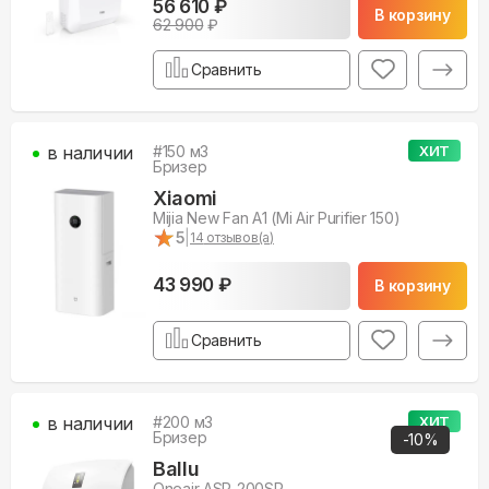
56 610 ₽
В корзину
62 900
₽
Сравнить
в наличии
#
150
м3
ХИТ
Бризер
Xiaomi
Mijia New Fan A1 (Mi Air Purifier 150)
★
★
5
|
14
отзывов(а)
43 990 ₽
В корзину
Сравнить
в наличии
#
200
м3
ХИТ
Бризер
-
10
%
Ballu
Oneair ASP-200SP