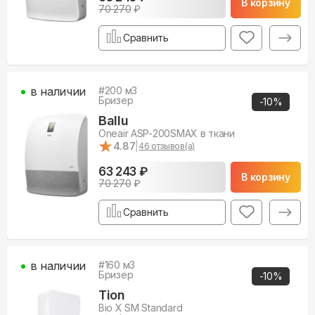
В корзину
70 270
₽
Сравнить
в наличии
#
200
м3
Бризер
-
10
%
Ballu
Oneair ASP-200SMAX в ткани
★
★
4.87
|
46
отзывов(а)
63 243 ₽
В корзину
70 270
₽
Сравнить
в наличии
#
160
м3
Бризер
-
10
%
Tion
Bio X SM Standard