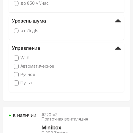
дo 850 м³/час
Уровень шума
от 25 дБ
Управление
Wi-fi
Автоматическое
Ручное
Пульт
в наличии
#
320
м3
Приточная вентиляция
Minibox
E-300 Zentec