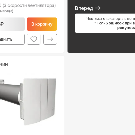
 (3 скорости вентилятора)
Вперед
ывов(а)
Чек-лист от эксперта в вен
“Топ-5 ошибок при 
 ₽
В корзину
рекупер
авнить
чии