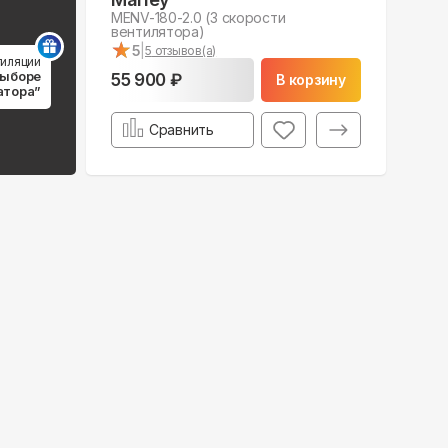
MENV-180-2.0 (3 скорости
вентилятора)
★
★
5
|
5
отзывов(а)
тиляции
выборе
55 900 ₽
В корзину
атора”
Сравнить