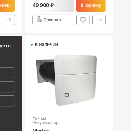
49 900 ₽
рзину
В корзину
Сравнить
в наличии
руете
#
37
м3
Рекуператор
Marley