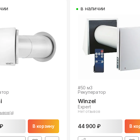
чии
в наличии
#
50
м3
атор
Рекуператор
i
Winzel
Expert
Нет отзывов
ывов(а)
 ₽
44 900 ₽
В корзину
В ко