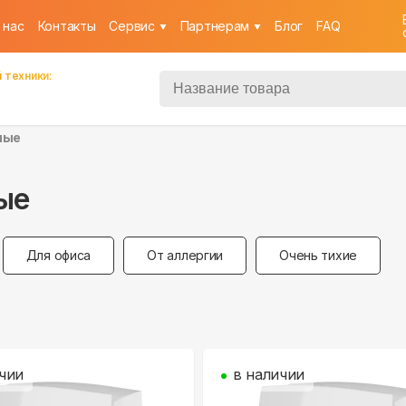
 нас
Контакты
Cервис
Партнерам
Блог
FAQ
 техники:
ные
ые
Для офиса
От аллергии
Очень тихие
чии
в наличии