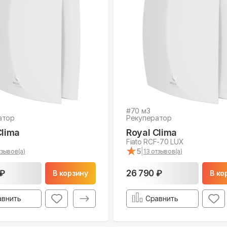
#
70
м3
атор
Рекуператор
Clima
Royal Clima
Fiato RCF-70 LUX
★
★
5
|
зывов(а)
13
отзывов(а)
 ₽
26 790 ₽
В корзину
В ко
авнить
Сравнить