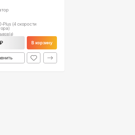
атор
-Plus (4 скорости
тора)
ывов(а)
 ₽
В корзину
авнить