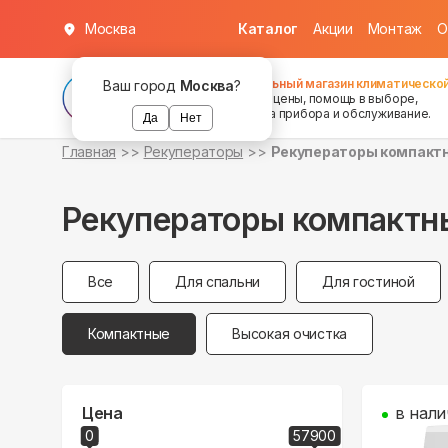
Москва
Каталог
Акции
Монтаж
О
Федеральный магазин климатической
Ваш город
Москва
?
хорошие цены, помощь в выборе,
установка прибора и обслуживание.
Да
Нет
Главная
Рекуператоры
Рекуператоры компакт
Рекуператоры компактн
Все
Для спальни
Для гостиной
Компактные
Высокая очистка
Цена
в нали
0
57900