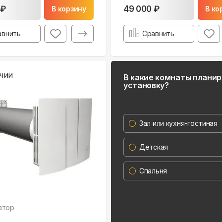
 ₽
49 000 ₽
В корзину
В ко
авнить
Сравнить
чии
В какие комнаты плани
установку?
Зал или кухня-гостиная
Детская
Спальня
атор