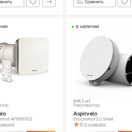
авнить
Сравнить
чии
в наличии
#
48.5
м3
атор
Рекуператор
elo
Aspirvelo
omfort AP19993S2
Ecocomfort 2.0 Smart
★
★
5
|
зывов(а)
13
отзывов(а)