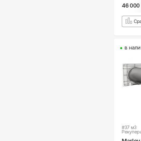
46 000
Ср
в нали
#
37
м3
Рекупер
Marley