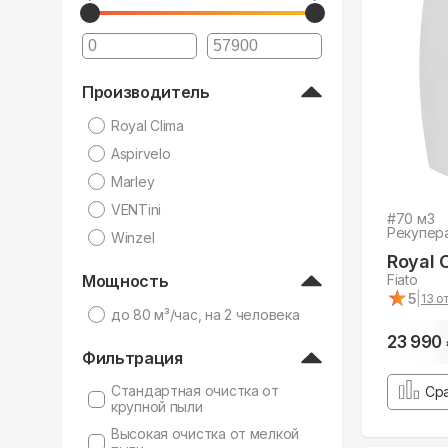
Производитель
Royal Clima
Aspirvelo
Marley
VENTini
#
70
м3
Рекупер
Winzel
Royal 
Мощность
Fiato
★
★
5
|
13
от
дo 80 м³/час, на 2 человека
23 990
Фильтрация
Стандартная очистка от
Ср
крупной пыли
Высокая очистка от мелкой