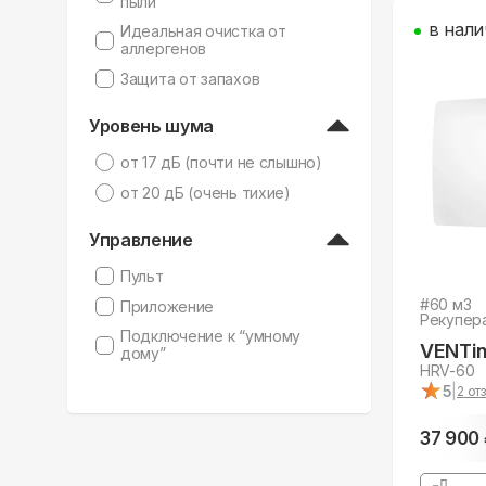
пыли
в нали
Идеальная очистка от
аллергенов
Защита от запахов
Уровень шума
от 17 дБ (почти не слышно)
от 20 дБ (очень тихие)
Управление
Пульт
#
60
м3
Приложение
Рекупер
Подключение к “умному
VENTin
дому”
HRV-60
★
★
5
|
2
отз
37 900